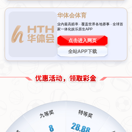
证赛事筹备的节奏，也能最大程度地调动关注度。
抽签规则与潜在看点
对于熟悉
欧洲杯小组赛
的球迷来说，抽签环节从来不只
是简单的分组，而是充满悬念与策略考量的过程。根据
欧足联的规定，参赛队伍将根据预选赛成绩和世界排名
被分为不同档次，以确保分组的相对公平性。然而，这
也意味着强队之间的“死亡之组”往往不可避免。
以2016年欧洲杯为例，当时法国、罗马尼亚、阿尔巴尼
亚和瑞士分在同一组，尽管看似实力悬殊，但阿尔巴尼
亚作为新军却展现了惊人的斗志，给强队制造了不少麻
烦。今年的情况如何尚未可知，但可以预见的是，无论
是传统豪门如西班牙、意大利，还是近年来崛起的劲旅
如比利时、克罗地亚，都将在这次
小组赛抽签
后迎来全
新的挑战。尤其是那些处于第二、第三档次的队伍，他
们能否避开“死亡之组”，将成为一大焦点。
为何关注此次汉堡抽签
首先，作为2024年
欧洲杯
的重要节点，小组赛的分组结
果直接影响了各队的晋级前景。无论是对球员还是教练
来说，了解对手风格并制定针对性策略，都是从现在开
始就要着手准备的事情。其次，德国汉堡作为活动的举
办地，其本身就是一次文化与体育的碰撞。球迷们不仅