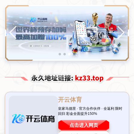
新闻中心
分类