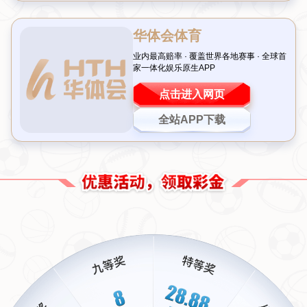
引言：浙江队强势崛起 中超赛场再掀热潮
查看详情
官方消息：德约科维奇缺席罗马大师赛，17年来
首次无缘参赛
2026-08-09T01:00:00+08:00
引言：网坛巨星的意外缺席引发热议 当网球世界还在期待德约
查看详情
科维奇在罗马大师赛上的精彩表现时，一则官方消息却让球迷
们大感意外——这位塞尔维亚天王宣布退出今年的赛事，这也
是他自2007年以来首次无缘这项传统赛事。作为ATP1000级别的
重要比赛，罗马大师赛不仅是法网前的关键热身赛，更是德约
科维奇职业生涯中的重要舞台。他的缺席究竟意味着什么？本
文将为您深入解析这一事件背后的可能原因及其对赛季的影