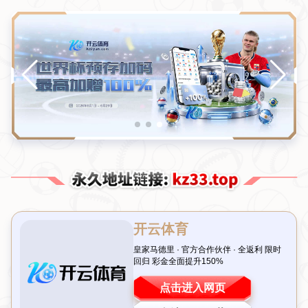
新闻中心
分类
诺伊尔：稳定发挥彰显实力，每位球员功不可没
发布日期：2026-08-10T01:00:00+08:00
引言：诺伊尔的自信宣言点燃球迷热情