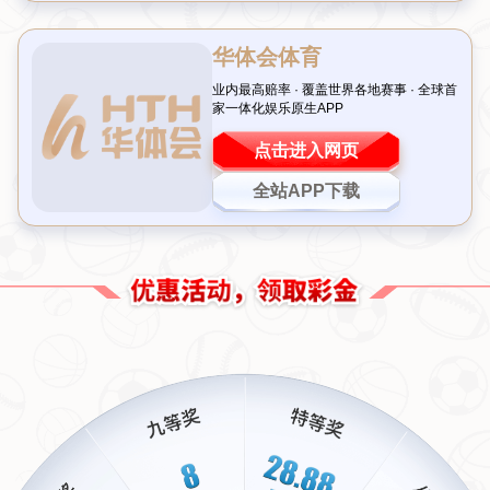
一：稳定的表现是成功的基石
在现代足球中，稳定性是一个团队是否能长期保持竞争
力的重要指标。拜仁慕尼黑作为德甲的霸主，近年来在
国内外赛场上的表现有目共睹。无论是对阵强敌还是面
对弱旅，他们总能展现出强大的统治力。
诺伊尔
曾多次
提到，球队能够在关键时刻保持冷静，这与日常训练和
战术执行密不可分。
以2022-2023赛季为例，拜仁在多线作战的情况下，依然
维持了联赛榜首的位置。即使在欧冠赛场上，他们也展
现了令人信服的表现。这样的稳定性并非偶然，而是源
于教练组对战术体系的精准把控，以及球员们对比赛节
奏的适应能力。
“每一场比赛都是一个新的挑战，但我们
的目标始终如一。”
这是诺伊尔在一次采访中的原话，
也正是这种信念支撑着球队不断前行。