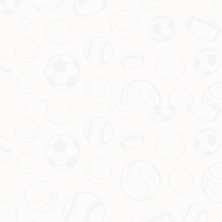
记得在一场欧冠淘汰赛中，面对对手的猛烈攻势，诺伊
尔的数次神级扑救稳住了局面。更重要的是，他在每次
失球后都会主动与后防线沟通，避免类似错误再次发
生。这种责任感感染着身边的每一个人，也让球迷们更
加信任这位“门神”。正如他所说，
“我们不是一个人在战
斗，而是整个团队一起努力。”
四：稳定背后的挑战与未来展望
当然，即便是像拜仁这样强大的队伍，也会面临各种挑
战。伤病、状态起伏、战术调整等问题都可能影响球队
的表现。但从目前来看，诺伊尔和他的队友们已经做好
了应对准备。他们深知，只有不断提升自己，才能在这
条充满荆棘的道路上走得更远。
对于未来的赛季，球迷们无疑对这支队伍寄予厚望。而
诺伊尔的发言也让我们看到了一支成熟且充满斗志的队
伍。无论是联赛冠军还是欧冠奖杯，他们都有能力去争
夺。只要保持现有的稳定表现，并充分发挥每位球员的
特长，相信他们的目标并不遥远。
网站推荐：
开元棋牌官方入口网站-模拟器APP下载
Kaiyuan Cards