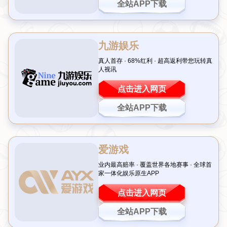
员都希望用自己的能力为球队带来胜利。而在"24/25赛
季欧冠空中对抗成功榜"上，吕克·德容以惊人的69次制
胜头球牢牢占据榜首，引起了广泛关注。这不仅是数据
的体现，更彰显了他的技术特点与战术价值。今天，我
们将通过分析这一亮眼的数据，探讨这名荷兰前锋为何
能成为
高效制空王者
。
吕克德容：善于利用身体优势打造绝
佳制空能力
对于前锋而言，头球争顶是一项关键技能，这不仅需要
优秀的弹跳和身高，还必须具备精准把握比赛瞬间位置
感与预判能力。
身高达到1米88且拥有强壮体型的吕克·
德容无疑天生有着出色条件
，但他的厉害之处不止于
此。他凭借细腻脚步调整以及临场决策，将这些天然优
势转化为了实质性威胁，在关键时刻屡屡完成破门或保
护队伍后场安全。