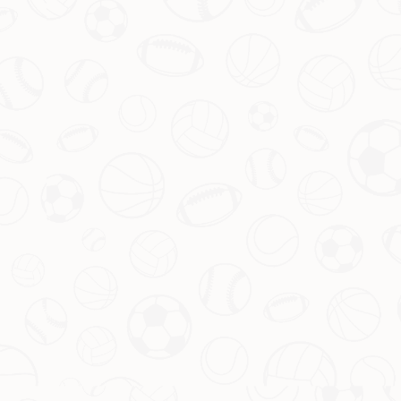
来说，这一提议无异于“灭顶之灾”。目前在意甲征战的20支队
俱乐部直接失去顶级联赛资格，其余小球队的分成收入和市场吸引
缺乏强大的财团支持，主要依赖每年与豪门交手带来的门票收入
会代表曾在公开场合表示：“我们不是反对改革，而是希望有更公
是意大利足坛长期以来资源分配不均的一个缩影。
大俱乐部
拥有
争力，但实际上可能会进一步拉大强弱之间的差距。
英超等其他顶级联赛也曾讨论过类似缩编计划，但最终因各方利
一道难题。
务之急。例如，可以通过设立过渡机制，为降级的两支队伍提供
训体系建设、优化转播收入分配比例，也可能是缓解矛盾的有效
球管理者的智慧与魄力。无论是坚持18队还是维持现状，如何让
rts