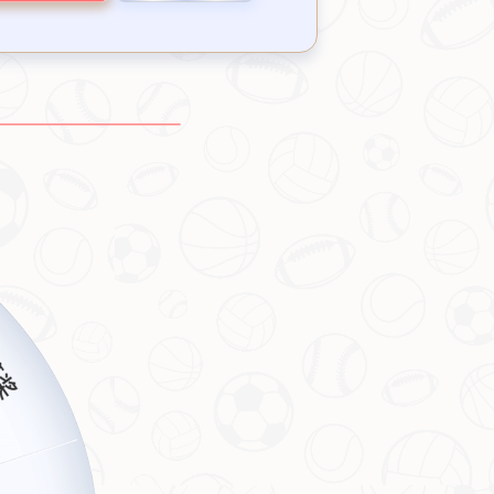
支缩减至18支。这一变革看似简单，却在足坛掀起了
被进一步压缩。究竟这场改革背后隐藏着怎样的博
小球队实力不足，导致整体观赏性和商业价值受到质
，这不仅能让球员获得更多休息时间，还能优化赛
致球员疲劳和伤病频发。改革后，他们或许能更好地