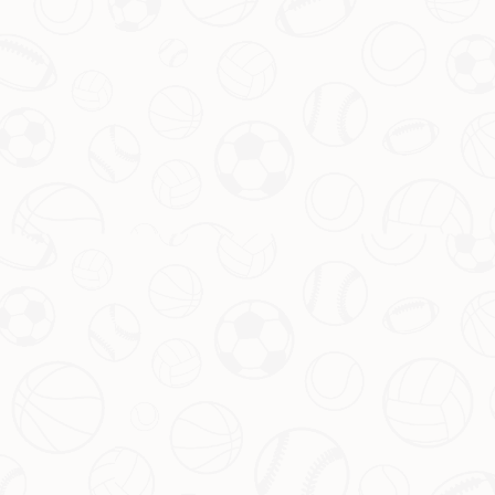
转播分成等收入可能更加集中于少数强队。此外，更
义。
到欧洲顶尖行列。”显然，对于这些豪门而言，这次