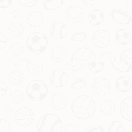
大球队的支持：利益与长远发展的双赢
对于大俱乐部来说，将意甲缩减至18支队伍无疑
少的对手也意味着他们与弱旅交手的次数减少，能
一位业内人士透露：“大球队希望通过这种方式重
改革是提升品牌价值和竞技水平的关键一步。