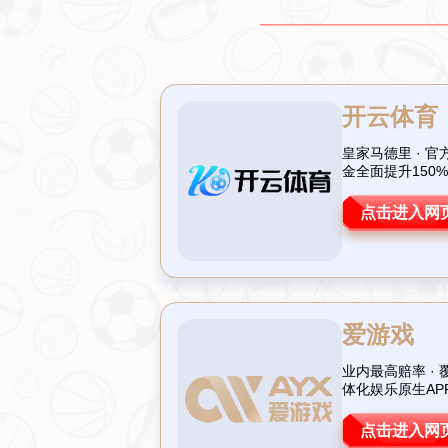
< 返回列表
意
发布日期：2026-08-08T01:00:00+08:00
意甲希望精简至18支球队：大球队支持小球队反对