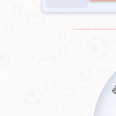
想象一下，一群在码头辛勤劳作的工人，生活单调
事。这不仅是一部关于体育的影片，更是一场关于
从底层挣扎到团队觉醒：电影的核心主题
《冲撞》以美国一个没落港口小镇为背景，聚焦一
激情的教练决定组建一支业余橄榄球队时，一切开
普通人如何从迷茫走向团结，从失败中汲取力量，
这种主题深深打动观众，因为它揭示了一个真理：
普通人，但正是这份平凡，让他们的故事更具感染
团队精神的力量：码头工的蜕变之路
在电影中，最初的队伍毫无默契可言。队员们各自
大的武器。片中有一幕令人印象深刻：在一场关键
力量。
此外，教练在其中扮演了重要角色。他不仅教授技
情发展的核心动力。
现实案例启发：体育如何改变人生
《冲撞》的故事并非完全虚构，它源于许多真实的
人也通过
橄榄球队
找到了新的目标。现实中，有一
样。这个例子与電影主题高度契合，让我们看到体