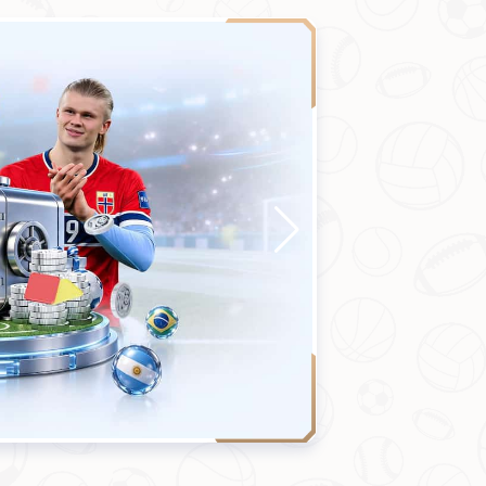
品中心
新闻动态
联系星空体育APP