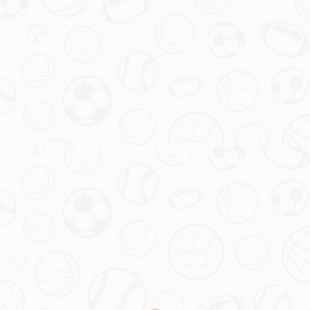
角。无论是替补席上的默默耕耘者，还是训练场上刻苦
钻研的后备力量，这些年轻面孔都在为球队注入新鲜血
液。而瓜迪奥拉对他们的信任，也让外界看到了一种可
能性——或许未来的蓝月亮军团，将不仅仅依靠几位超
级球星，而是凭借整体深度笑傲群雄。
正如林良锋所感慨的那样，“曼城的‘宝藏’从来不是单一
的，它可能是一个人，也可能是一种精神”。这场“难看”
的胜利，或许只是他们再次崛起的起点。
参考来源：
熊猫体育官网APP下载-网页版最新安全入口
地址|Panda Sports
上一篇 : 电影《冲·撞》码头工橄榄球队重启人
生
下一篇 : 国米与巴萨历史对决：18次交锋中，
国米的表现如何？
友情链接：
星空体育APP
福建省宁德市福鼎市白琳镇