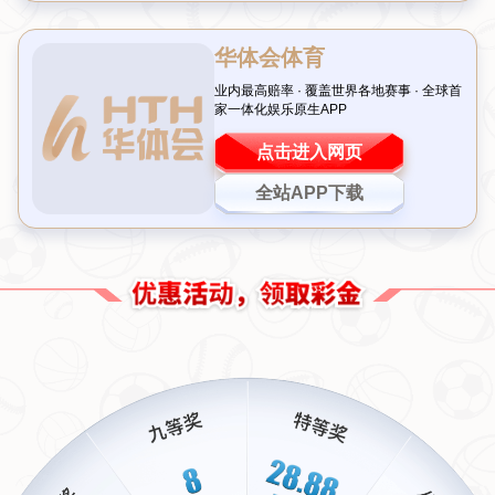
值得一提的是，比赛中一位年轻球员的表现让人眼前一
亮。
他或许正是林良锋口中的“宝藏”
。让我们把目光聚
焦在这位新星身上，看看他是如何为曼城带来惊喜的。
新星闪耀：曼城的新宝藏是谁？
在林良锋的点评中，他特别提到了一位在比赛中表现突
出的年轻球员——让我们姑且称他为“小将X”。这位球
员虽然出场时间不多，但他在有限的时间里展现了惊人
的潜质。一次精准的长传直接撕开了对手防线，为队友
创造了绝佳机会；而在防守端，他的积极回追也让对手
无从下手。这样的表现不禁让人联想到当年德布劳内初