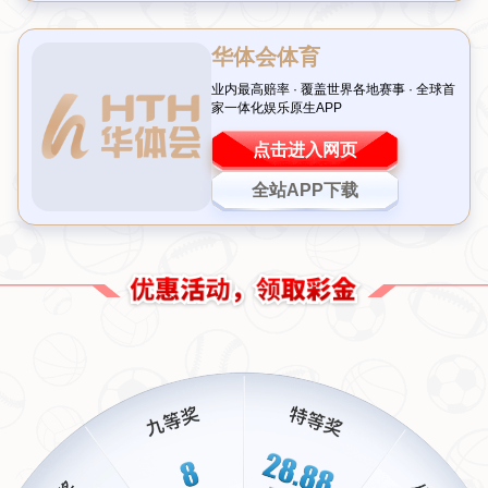
马叔的半决赛表现为何令人惊艳
在最近的比赛中，马克·威廉姆斯的表现堪称教科书级
别。尤其是在半决赛阶段，他的发挥可以用“稳如泰山”
来形容。无论是精准的长台进攻，还是细腻的防守策
略，马叔都展现了老将的沉稳与智慧。小特在评价时特
别提到，如果马叔能持续这种状态，决赛中的对手将很
难找到突破口。这样的高水平发挥，不仅体现了他多年
的经验积累，也让人看到了他在关键时刻的心理素质。
以最近一场对阵强敌的比赛为例，马叔在面对高压局面
时，多次通过巧妙的控球化解危机，甚至在比分落后的
情况下完成逆转。这种能力，正是小特口中“
保持半决赛
水平
”的核心所在。相比之下，许多年轻选手在类似情境
下往往显得急躁，而马叔却总能游刃有余。
综合实力对比：马叔与赵心童的差距在哪里
提到赵心童，这位中国斯诺克新星近年来凭借出色的进
攻能力和大胆的打法赢得了无数粉丝。他的崛起无疑为