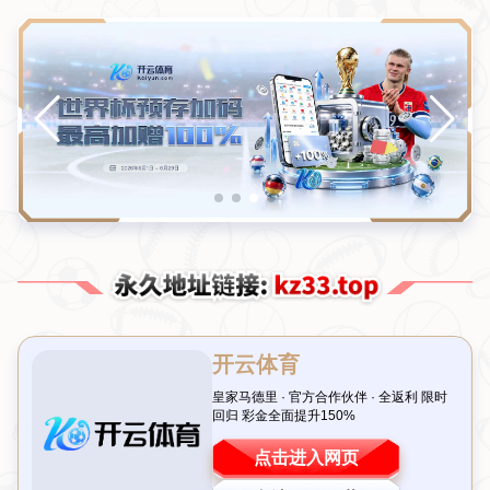
新闻中心
分类
小特：马叔若维持半决赛表现必夺冠，综合实力
超赵心童
发布日期：2026-08-09T01:00:00+08:00
引言：斯诺克赛场上的实力对决引发热议