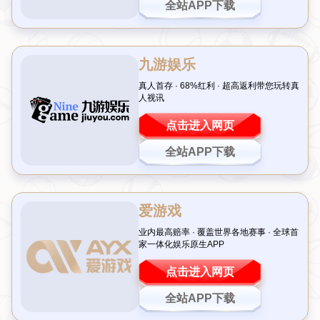
在斯诺克的世界舞台上，每一场比赛都充满了悬念与激
情。近日，小特（特鲁姆普）在接受采访时的一番言论
引发了广泛关注。他直言，如果“马叔”马克·威廉姆斯能
够保持半决赛时的竞技状态，那么夺冠几乎是板上钉钉
的事。更令人瞩目的是，小特认为马叔的
综合实力
甚至
超过了近年来风头正劲的赵心童。这一观点不仅点燃了
球迷的讨论热情，也让我们不禁思考：究竟是什么让马
叔在小特心中占据如此高的地位？本文将围绕这一话
题，深入探讨马叔的实力与潜力。