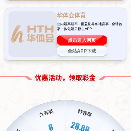
达维德·弗拉泰西
是近几个赛季崭露头角的新生代中场球
员，他以强大的控球能力、精准传球及突破能力闻名。
目前效力于萨索洛队，他既擅长进攻，也能够稳固防
守，是典型的“双向型”中场。据统计，在2022-2023赛
季，弗拉泰西为萨索洛贡献了七个联赛进球以及多次关
键助攻。这种稳定表现让他成为不少豪门追逐的热选之
一。
对于那不勒斯而言，引入像这样的全能中场无疑可以优
化现有配置。如果成功签约，不但能增强球队核心区控
制，还可以提高阵容深度，从而应对密集赛事带来的压
力。再者，与其目前同类型主力相比，23岁的年龄给人
更多潜力想象，这也迎合了俱乐部打造长期计划的人才
策略。
另一大目标：“亚洲天才”名字背后的营销意义与竞技价
值
近年来，自亚洲足球市场涌现出了一批备受国际认可的
新星，“李”的出现标志着这一趋势更上一层。不仅如
此，该玩家凭借灵活风格以及速度优势迅速赢得业内肯
定（具体信息根据文章可虚构利用）
网站导航：
米兰体育（Milan Sports）官方网-手机APP