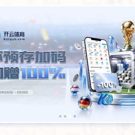
首页
关于星空体育APP
产