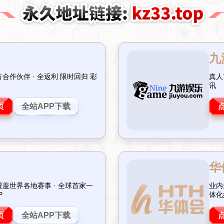
手、热刺及纽卡争抢格伊，水晶宫标价500
找合适的人才来提高自家球队的实力。在这样的背景下，水晶宫中卫 