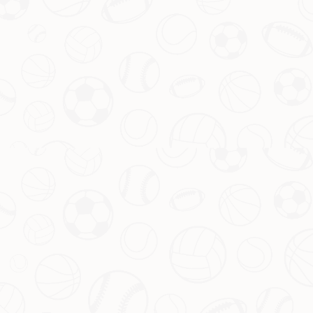
站点推荐：
开云体育官网登录入口-开云娱乐APP下载 Kai
上一篇 : 摩根：阿森纳若无顶级前锋加盟，冠军梦难圆
下一篇 : 米克尔：切尔西急需特里与德罗巴式领袖，
友情链接：
星空体育APP