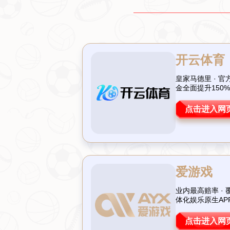
< 返回列表
红军、枪
发布日期：2026-08-05T01:00:00+08:00
随着英超联赛的竞争愈发激烈，各大俱乐部都在积极寻