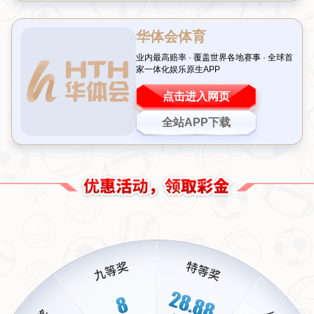
在与阿森纳的半决赛中，大巴黎展现了令人叹服的团队
协作能力。虽然队中缺少了姆巴佩这样的顶级球星，但
他们的整体配合却更加流畅。尤其是在次回合比赛中，
前锋线的多点开花让阿森纳的后防线顾此失彼。而反观
阿森纳，虽然拥有多名实力派球员，但在关键时刻却显
得各自为战，缺乏有效的联动。这场比赛的结果，再次
印证了足球是一项团队运动，单靠明星球员难以走远。
以数据为例，大巴黎在本场比赛中的传球成功率高达
88%
，而阿森纳仅为
76%
。这种差距直接体现在了场上
的控制力上，也为大巴黎最终晋级奠定了基础。
姆巴佩的选择：后悔是否来得太晚
提到大巴黎，就不得不提已经转会的
姆巴佩
。作为前队
长和核心球员，他在今年夏天选择离开球队，加盟了另
一家豪门。然而，看到老东家在欧冠赛场上高歌猛进，
甚至有望冲击冠军奖杯，姆巴佩的心情可想而知。有媒
体爆料，他在接受采访时曾表示，如果早知道大巴黎能
有如此表现，或许会重新考虑自己的决定。
事实上，姆巴佩离开时，正是希望追求更高的荣誉。但
如今看来，他在大巴黎时期未完成的梦想，反而在自己
离开后一步步实现。这种巨大的心理落差，恐怕会成为
他职业生涯中的一大遗憾。