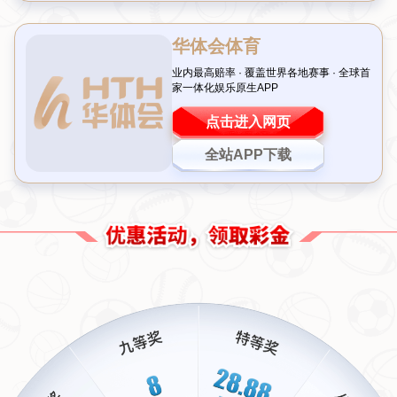
的支持。近年来，国家和地方政府出台了一系列扶持足
球发展的措施，鼓励地方俱乐部参与更高层次联赛。
marixing 也不例外，当地政府积极推动体育基础设施建
设，新建的现代化球场为球队提供了优质的主场环境。
同时，一些企业也看到了足球产业的潜力，纷纷投资本
地俱乐部，为其提供稳定的资金保障。这种双轮驱动模
式，让 marixing 足球在短时间内实现了跨越式发展。
三、青训体系：打造未来的希望之星
如果说硬件设施是基础，那么青训体系就是 marixing 足
球走向成功的核心竞争力。当地多所学校与俱乐部合
作，开设青少年训练营，通过科学的训练方法和比赛历
练，发掘了一批有潜力的年轻球员。这些孩子不仅是未
来的球场明星，也是推动“
marixing 中超
”梦想的重要力
量。
例如，某位年仅15岁的本地小将，在一次全国青少年比
赛中表现出色，被多家职业俱乐部相中。他的成功并非
个例，而是 marixing 青训成果的一个缩影。可以预见，
随着青训体系的不断完善，更多新星将从这里走向更大
的舞台。