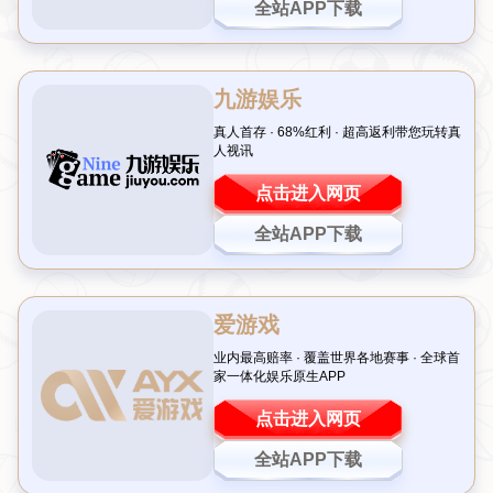
有点东西的
前言：国足虽败犹荣，气势与战术的双重亮点
在最近一场备受瞩目的世预赛中，国足对阵韩国队的比
赛以0:3告终，虽然比分上未能取胜，但赛场上的表现却
让人眼前一亮。尤其是孙继海在赛后点评中提到的“国足
没输气势”，更是引发了广泛讨论。同时，主教练扬科维
奇的战术布置也得到了认可，不少人直呼“他是有点东西
的”。这场比赛究竟有哪些亮点？国足如何在强敌面前展
现出不屈的精神？本文将围绕这一主题，深入剖析比赛
中的关键细节，带你一起感受国足的拼搏与成长。
一、气势不输：国足展现顽强斗志
尽管面对世界排名远高于自己的韩国队，国足在比赛中
并没有表现出畏惧心理。从开场哨响的那一刻起，球员
们就展现出了强烈的求胜欲望。尤其是在防守端，队员
们不惜体力地奔跑和拦截，多次化解了韩国队的威胁进
攻。
孙继海
在点评时特别提到，国足在精神层面上的表
现堪称可圈可点，这种
不屈的气势
正是球迷们期待已久
的。
例如，在上半场的一次防守中，面对韩国队核心球员孙
兴慜的突破，国足后卫线果断采取紧逼策略，尽管最终
未能完全阻止对方的攻势，但这种敢于硬碰硬的态度赢