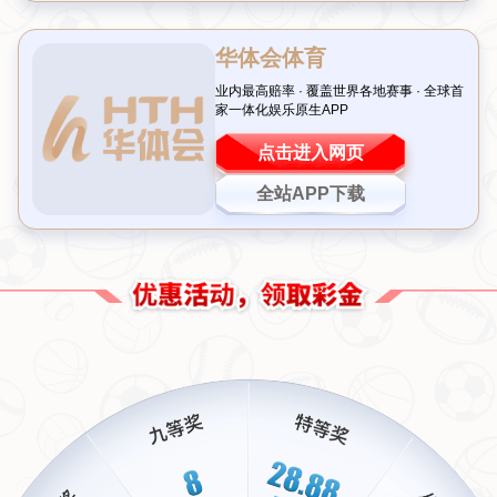
得了现场观众的掌声。这种精神层面的提升，正是近年
来国足进步的一个缩影。
二、扬科维奇的战术布置：有想法 有执行
作为国足的主教练，
扬科维奇
在本场比赛中的战术安排
也颇具亮点。相比以往一味追求控球或盲目进攻，此次
他选择了更加务实的打法——以稳固防守为基础，伺机
反击。虽然最终未能取得进球，但这种策略有效限制了
韩国队的发挥，尤其是在中场争夺战中，国足多次成功
断球并形成威胁。
有业内人士分析，扬科维奇显然对韩国队的特点做了充
分研究。例如，他针对对方边路突破的特点，安排球员
重点盯防，同时在中场增加人数以压缩空间。这种
精准
部署
让不少球迷直呼：“扬科维奇确实有点东西！”毕
竟，能在强队面前打出自己的节奏，绝非易事。