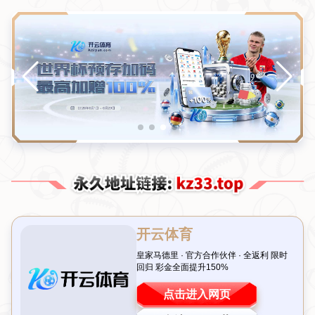
新闻中心
分类
孙继海力挺：国足虽败韩国仍显斗志，扬科维奇
展现真本事！
发布日期：2026-08-09T01:00:00+08:00
说得对 孙继海：国足不敌韩国但没输气势 扬科维奇是