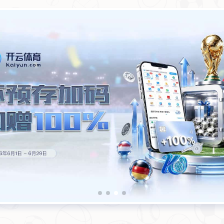
首页
关于星空体育APP
产