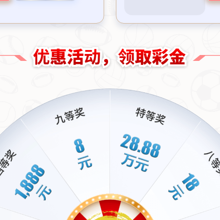
跳加速到无法平静。明明球队在场上占据优势，领先比分，却总
魄。”这句话点出了问题的核心，而矛头似乎指向了门将奥纳纳的
球领先，控球率和射门次数都占据绝对优势。然而，在比赛尾声
键环节的失误让胜利变得异常艰难。他的言外之意，似乎在暗示
手的进球，尽管他在其他时间也有精彩扑救，但这种“致命一击”
门员的责任。
。作为一名以脚下技术和出球能力著称的门将，他在后场组织进
球的处理，他都显得不够稳定。
远射，但奥纳納在判断和扑救时机上明显失误。更有评论指出，
场上的几次“灾难性表现”，比如对拜仁慕尼黑时的低级失误，直
门成为球队防线的不确定因素，也难怪滕哈格会隐晦地表达不满
排上做出调整。一方面，他可以加强后防线的整体保护，避免给
找回状态。毕竟，作为一支志在争冠的豪门球队，每一个位置都
专项训练提升他的稳定性，比如增加高强度对抗下的扑救练习，