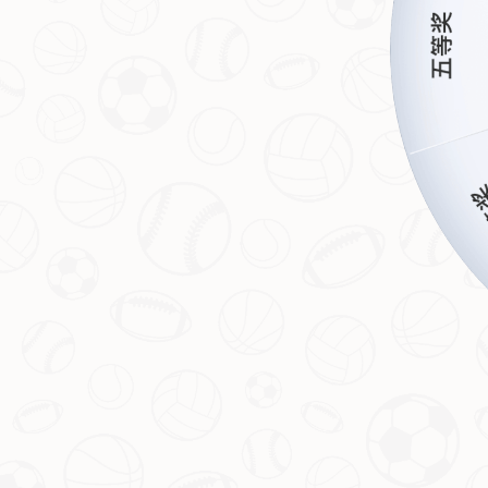
回顾过去，当德赫亚还在队中时，尽管他也有失误
球理念，但在最基本的防守任务上却显得力不从心
当然，每个球员都需要时间适应新环境，但对于身
拖累整个团队的目标。
通过这场比赛，我们可以看到，即使是在看似轻松
比赛，或许将是奧纳米证明自己的关键时刻，也是