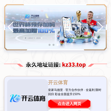
新闻中心
分类
曼联高层力挺滕哈赫，视其为球队长远发展的核
心人物
发布日期：2026-08-07T01:00:00+08:00
滕哈赫帅位稳固-曼联高层认为他是长期建队的合适人选