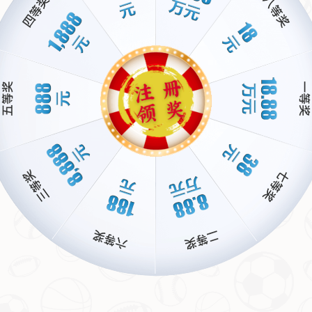
强敌时的具体表现。以2020年European Championship 对
阵西班牙的比赛为例，莱万凭借一记精准的头球破门，
帮助球队顽强逼平对手。这场比赛不仅体现了他的得分
能力，也展现了其在大赛中的心理素质和领袖气质。类
似的表现还包括2016年对葡萄牙的关键时刻，尽管未能
帮助球队更进一步，但他的拼搏精神赢得了广泛赞誉。