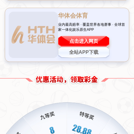
异较小，球员无需过多调整生物钟。而当地丰富的餐饮
选择也能满足队员们的营养需求，确保他们在
亚洲杯
开
赛前的状态达到最佳。
冲刺备战的重点：战术与心态双管齐