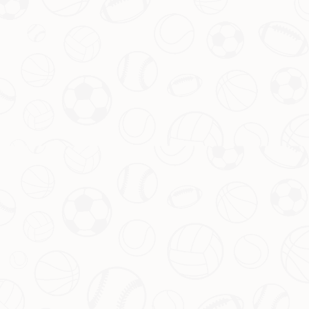
控制力，同时提升前锋线的配合效率。如果能在多哈期
间通过热身赛发现并解决问题，那么他们在正式比赛中
的竞争力将会显著提升。”的确，这次
冲刺备战阶段
的重
要性不言而喻，每一场热身赛、每一次训练都可能是决
定成败的关键。
球迷期待：国足能否带来惊喜
对于广大球迷而言，这次国足的多哈之行承载了太多的
希望。无论是对阵强敌时的顽强拼搏，还是小组出线后
的全力以赴，大家都希望看到一支充满斗志的队伍。尽
管外界对国足的前景看法不一，但不可否认的是，每一
次国际大赛都是他们证明自己的机会。在接下来的日子
里，随着球队在多哈的动态不断更新，我们也将持续关
注他们的表现。
通过这次系统化的备战安排，相信国足能够在技术、心
理和体能等多方面有所突破。而这一切努力，最终都将
在即将到来的
亚洲杯舞台
上接受检验。
上一篇 : 莱万是否出战2024欧洲杯？其欧洲杯
正赛进球纪录如何？
下一篇 : NBA选秀大会临近，多名潜力新星备