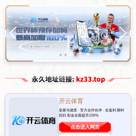
新闻中心
分类
国足今日启程多哈，亚洲杯备战进入最后冲刺阶
段
发布日期：2026-08-07T01:00:00+08:00
国足将在今天前往多哈为亚洲杯做最后冲刺备战