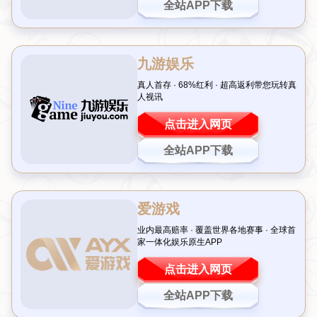
前言：国足启程多哈 亚洲杯冲刺备战
引期待
随着亚洲杯的脚步日益临近，中国国家足球队（以下简
称国足）的备战工作进入白热化阶段。今天，国足将正
式启程前往卡塔尔多哈，进行最后的
冲刺备战
。这一消
息不仅牵动着亿万球迷的心，也让人们对这支队伍在亚
洲杯上的表现充满了期待。作为中国足球的代表，国足
能否在这次大赛中展现出新的面貌？让我们一起关注他
们在多哈的备战动态。
多哈之旅：为何选择这里作为最后集
训地
多哈作为卡塔尔的首都，不仅是本届亚洲杯的主要举办
地之一，也是国足进行
赛前适应性训练
的理想地点。这
里的气候、场地条件与比赛环境高度一致，能够帮助球
员更快适应比赛节奏。此外，多哈拥有先进的足球设施
和专业的后勤保障，为国足提供了良好的训练环境。据
悉，球队将在抵达后立即展开高强度训练，重点针对战
术磨合和体能储备进行调整。
值得一提的是，选择多哈作为最后集训地还考虑到时差
和饮食等细节问题。相比国内，卡塔尔与中国的时间差