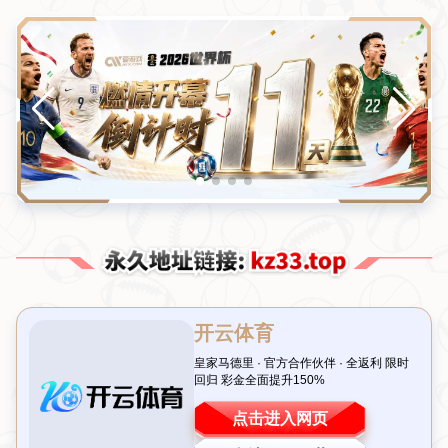
新闻中心
分类
欧冠决赛身价PK：巴黎9.235亿欧元力压国米6.63
亿
发布日期：2026-08-05T01:00:00+08:00
前言：身价差距下的巅峰对决，谁能笑到最后？