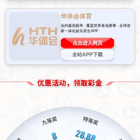
二、案例分析：历史上的身价与冠军归属
回顾近年来的欧冠历史，身价更高的球队并非总是最后
的赢家。以2019-2020赛季为例，拜仁慕尼黑在面对当时
总身价更高的巴黎圣日耳曼时，凭借出色的整体战术和
高效执行力，以1:0夺得冠军。这场比赛证明，球场上的
表现远比账面数字更具决定性意义。
再看国米，他们曾在2010年以相对较低的身价击败拜
仁，捧起欧冠奖杯。这也说明，即便在资金投入上有所
差距，科学的战术安排和球员的临场发挥同样能创造奇
迹。因此，尽管目前 paris 9.235 billion euros
和
inter milan
6.63 billion euros 的对比看似悬殊，但比赛结果仍存变
数。
三、影响比赛结果的关键因素
除了球员价值，影响这场决赛结果的因素还有很多。首
先是主教练的排兵布阵，巴黎的加尔蒂埃需要在进攻端
释放球星潜力，同时弥补后防线的漏洞；而国米的因扎
吉则擅长以稳固防守为基础，通过快速反击寻找机会。
其次，球员的状态和心理素质也将起到关键作用，尤其
是在
高压环境
下，谁能顶住压力，谁就更有可能笑到最
后。
此外，伤病情况也不可忽视。如果像姆巴佩或劳塔罗这