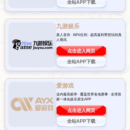
引言：世界杯热潮中的游戏狂欢
每逢世界杯，全球球迷的热情都被点燃，而与足球赛事
同步火爆的，还有各种世界杯主题游戏。这些游戏不仅
让球迷在屏幕前感受赛场激情，还能通过互动体验加深
对足球文化的热爱。无论你是足球迷还是游戏爱好者，
今天这篇文章将带你走进“
世界杯游戏
”的世界，通过一
次大比拼，全面了解各类游戏的玩法和魅力。让我们一
起探索，如何在虚拟赛场上也能踢出属于自己的精彩一
球！
一、体育模拟类：真实还原世界杯体验
提到与世界杯相关的游戏，首当其冲的就是体育模拟类
代表，如
FIFA系列
。这类游戏以高度仿真的画面和操作
著称，几乎能让玩家感受到置身于真实球场的紧张氛
围。比如，在最新版本中，你可以选择心仪的国家队，
参与虚拟的“
世界杯比赛
”，从小组赛到决赛，一步步争
夺大力神杯。更重要的是，游戏中球员数据会根据现实
表现实时更新，这种细节让人直呼过瘾。如果你追求真
实的竞技体验，这类游戏绝对是首选。