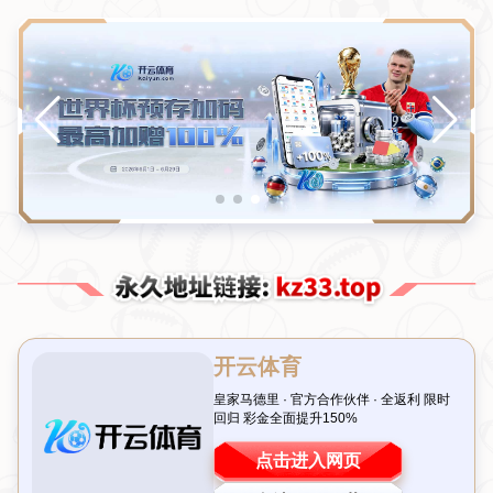
新闻中心
分类
世界杯游戏全解析：探索不同类型游戏的独特魅
力
发布日期：2026-08-07T01:00:00+08:00
世界杯游戏大比拼 让你全面了解各类世界杯游戏