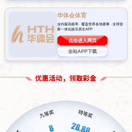
在关键比赛中贡献决定性进球或助攻，金球奖的归属似
乎并不遥远。
国米的决赛之路：稳定与经验的优势
然而，卡纳瓦罗对于欧冠决赛的预测却给了国际米兰更