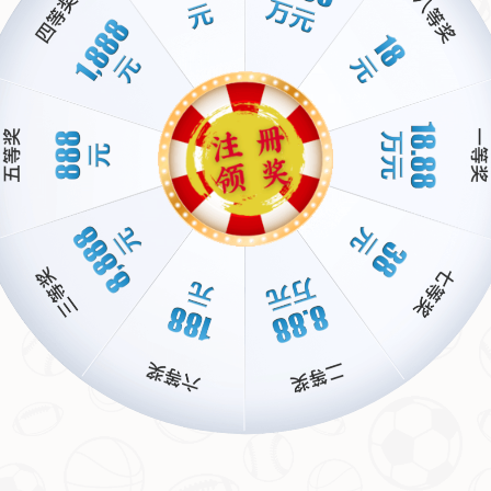
高的评价。他直言，尽管巴萨有潜力，但最终能走到最
后的很可能是国米。作为近几年意甲最稳定的强队之
一，国际米兰在欧洲赛场上的表现有目共睹。上赛季，
他们就曾杀入欧冠决赛，虽然惜败曼城，但积累了宝贵
的经验。
国米的优势在于他们的阵容深度和战术执行力。从前锋
劳塔罗到后防线上的稳固表现，再加上主教练因扎吉对
比赛节奏的精准把控，这支队伍在面对高压比赛时总能
展现出韧性。相比之下，巴萨虽然拥有天赋，但在面对
顶级强队时的稳定性仍需证明。因此，卡纳瓦罗看好
国
米
进入决赛并非没有道理。
案例分析：历史数据支持谁的主张？
回顾过去几年的欧冠走势，我们不难发现，像国际米兰
这样注重整体配合和防守体系的球队往往能在淘汰赛阶
段走得更远。以2022-2023赛季为例，国米一路过关斩
将，最终仅以微弱劣势输给曼城。而反观巴萨，尽管在
小组赛阶段常常表现出色，但在淘汰赛中的失误却频频
让他们止步早轮。这种对比或许正是卡纳瓦罗判断的基
础——
经验与稳定性
是决定一支球队能否进入决赛的关
键因素，而非单纯的天赋爆发。
两难的选择：个人荣誉与团队成就如何平衡？
卡纳瓦罗的观点实际上提出了一个有趣的话题：在现代