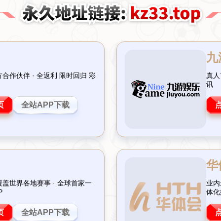
士报：利物浦后卫宽萨或以3500万镑转会勒