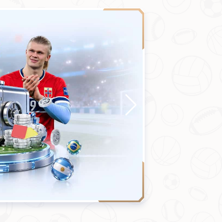
品中心
新闻动态
联系星空体育APP