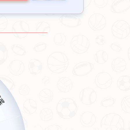
Ibrahima Konaté）即将以
3500万镑
的身
。究竟是什么原因促使这笔交易发生？利物浦又将如
的信任。然而，近两个赛季，伤病问题始终困扰着这位法
队注入新的防守活力。而对于利物浦而言，放走一名
强阵容。宽萨的加盟无疑将进一步提升他们在德甲乃
填补可能的空缺成为了迫在眉睫的问题。
联赛中的潜力中卫，以确保后防线的稳定性。然而，
的重大考验。
所建树。回顾过去，红军曾在类似情况下迅速签下范
在瓜迪奥拉的体系中焕发出惊人能量，成为了球队不可
，如何避免重蹈当年放走库蒂尼奥后的阵痛，将是他