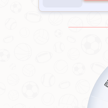
在足球转会市场风起云涌的当下，利物浦球迷的目光再次
价转会至德甲劲旅勒沃库森。这一消息不仅让红军
何应对这一潜在的损失？本文将为您深入剖析。
宽萨转会的背景与意义
Ibrahima Konaté作为利物浦近年来重点
国后卫，限制了他的出场时间。据悉，勒沃库森对
潜力巨大的球员，显然需要深思熟虑。
值得注意的是，勒沃库森近年来在转会市场上表现
至欧战的竞争力。对比之下，利物浦在后防线上的
利物浦的应对策略与挑战
面对宽萨可能离队的局面，利物浦管理层显然已经
转会市场从来不是一帆风顺，高价球员往往伴随着
此外，克洛普的战术体系对中卫的要求极高，不仅
迪克，并一举奠定了冠军基石。这一次，他们是否
案例分析：从历史看未来的可能性
回想2018年，索顿从南安普顿转投曼城时，外界
或缺的一员。同样地，勒沃库森若能充分发挥
Konat
们必须直面的课题。