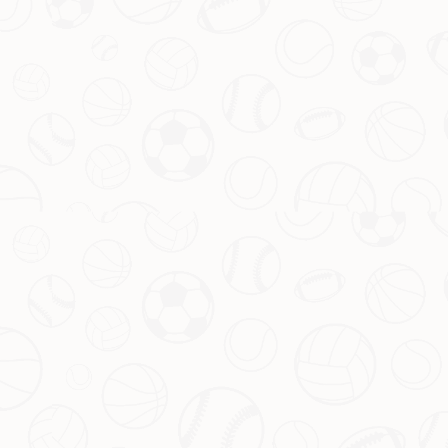
果。勒沃库森获得了一名潜力无限的后防核心，而红军则通过这
是每一个豪门都需要深思的问题。在这个过程中，球迷们的期待
事直播 AYX event
易关键，东部格局大变
节奏，赛恩神抢龙锁定胜势