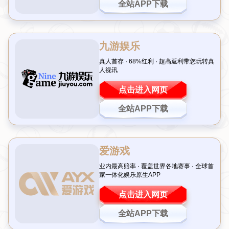
在欧洲冠军联赛（欧冠）的历史长河中，阿森纳作为英
超豪门，留下了无数经典瞬间。然而，提到
单赛季欧冠
进球超过5粒
的球员，队史中仅有两位名字熠熠生辉
——蒂埃里·亨利和布卡约·萨卡。这不仅是个人成就的
象征，更是阿森纳在欧战舞台上攻击力的最佳诠释。今
天，我们将深入探讨这两位球员如何在欧冠赛场上书写
属于自己的传奇篇章，带你领略枪手历史上的进球辉
煌。
亨利：阿森纳的永恒国王
说到阿森纳的欧冠历史，蒂埃里·亨利无疑是绕不开的名
字。作为俱乐部历史最佳射手，亨利在2002-03赛季和
2005-06赛季多次展现出惊人的得分能力。尤其是在
2005-06赛季，他单赛季在欧冠打入
5球以上
，不仅帮助
球队杀入决赛，更以无可挑剔的表现成为当季欧冠最佳
射手。他的速度、技术和冷静 finishing 让对手望而却
步，至今仍是球迷心中的
欧冠进球标杆
。