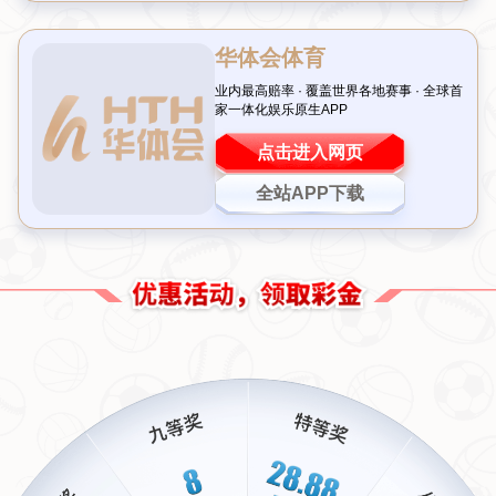
未能做到游刃有余。【关键词：球队战略】
对于许多处境相似团队而言，仅仅依靠场上11人的表现
是不够；必须寻求更广泛支持，这体现在资金投入、青
训体系开发以及根基稳固。”【案例分析】就像当初莱斯
特城奇迹夺冠背后的那段努力故事一样，通过优秀人才
挖掘，加大资源使用效率等等多方面改革措施逐渐走上
正轨并迎来春天
未来如何扭转窘境 重塑荣耀身份感?
提升人员配置 夯实基础
不论怎讲，要想实现可持续发
展没有扎实基本功注定毫无建树。而首先务必加速筛选
发现具有巨大潜质年轻新星获取长远收益同时按需引进
即插即用型老将给阵容增添经验值.