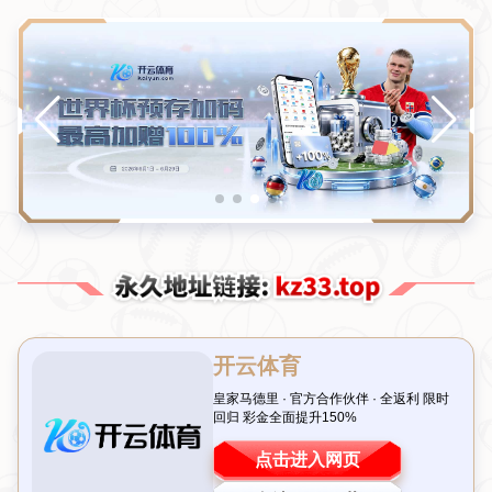
新闻中心
分类
萨勒尼塔纳一年两度降级：意甲辉煌难续，再徘
徊于意丙之门
发布日期：2026-08-05T01:00:00+08:00
近年来，欧洲足坛竞争愈发激烈，每个赛季都有球队为