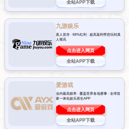
了保级而拼尽全力。然而，对于萨勒尼塔纳这支曾在意
甲踢球的俱乐部来说，一年之内从顶级联赛连遭两次降
级至低谷，可谓是一个不小的打击。在这样的大环境
下，他们能否重振旗鼓，重新回归光辉岁月？本文将为
您深入剖析萨勒尼塔纳在过去一年中的挑战与可能的复
兴之路。
历史背景与成就
诞生于1919年的萨勒尼塔纳，不乏辉煌时刻。虽然他们
一直以来不是豪门，但凭借顽强斗志多次成功冲上意
甲。这支球队以其持久性和潜力吸引了大量球迷。
然
而，当你站得越高，跌落也会更加痛苦
——这是对他们
最近命运最真实写照。
灾难性的双重降级
2018-2019赛季，经过艰苦奋斗，这家俱乐部竟然成功跻
身于令人敬畏的意大利最高足球联赛——不过，好景不
长。一年后遗憾返回乙组，并继续滑向更低一级别。“为
何一再失利？”这样的疑问不仅令球迷困惑，同时也促使
管理层深思反省。
其中主要因素包括：辗转不断震荡教练人选、关键位置
缺乏实力补强等问题。此外，在高水平竞技中调整战术
策略是影响成绩的重要环节，而显然，他们在这一点上