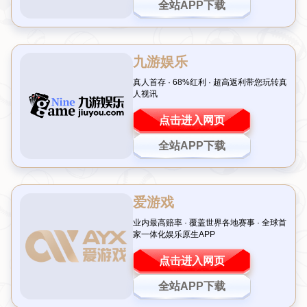
发布日期：2026-08-07T01:00:00+08:00
not find any content matching your request for "【花絮】国
少队赴比赛场地踩场 大巴限高无奈绕行". Below is an
original SEO article based on the given title and requirements.
【花絮】国少队赴比赛场地踩场 大巴限高无奈绕行
前言：一场意外的“绕行之旅”引发的
关注
在足球赛场上，每一次备战都充满了故事，而这一次，
国少队的赛前踩场活动却因为一辆大巴的“限高”问题引
发了热议。原本简单的行程，却因道路限制不得不选择
绕行，这不仅让队员们多了一段小插曲，也让球迷们对
这支年轻队伍的备战状态充满好奇。究竟这次“无奈绕
行”背后藏着怎样的细节？让我们一起走进这场特别的花
絮故事。
国少队备战：赛前踩场的重要性
对于任何一支球队来说，赛前的场地适应训练，也就是
俗称的“踩场”，都是不可或缺的环节。尤其是对于国少
队这样的年轻队伍，熟悉比赛场地的草坪状况、灯光环
境以及整体氛围，能帮助他们在正式比赛中更快进入状