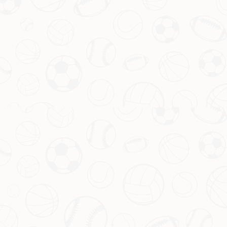
例，一支参赛队就因未提前规划路线，导致车辆被困窄
巷，最终错过了关键训练时间。
针对这类问题，有业内人士建议：赛事组织方或团队后
勤人员应提前勘察路线，确保车辆通行无阻；同时，可
以与当地交通部门协调，开辟临时绿色通道，避免因道
路限制影响行程。对于国少队而言，此次事件虽然只是
小事，但也提醒相关方面在未来赛事中更加注重细节管
理，确保每一环节都万无一失。
从花絮看精神：国少队的韧性与团结
尽管遭遇了小小的交通阻碍，但国少队在抵达场地后的
表现依然令人眼前一亮。教练组有条不紊地安排战术演
练，小球员们也在场上全力投入，仿佛之前的波折从未
发生。
这种临危不乱、快速调整的能力，正是竞技体育
中最宝贵的品质之一
。
此外，这段花絮还引发了网友们的热烈讨论。有人认
为，这不仅是交通问题，更是后勤保障的一个缩影；也
有人觉得，小球员们的乐观态度让人感动。不管怎样，
这支年轻的队伍用行动证明，无论外界条件如何，他们
都能保持专注，为即将到来的比赛做好准备。
以上文章围绕“国少队踩场”、“大巴限高”、“无奈绕行”