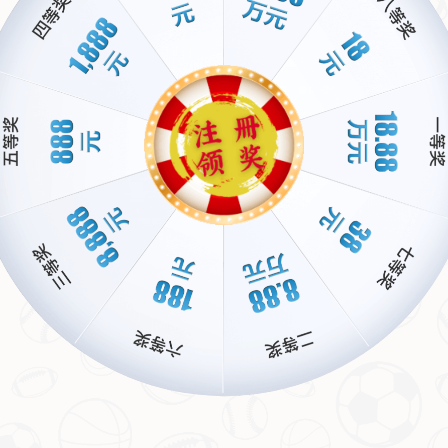
刃有余。
案例启示：如何提升点球能力？
从这场“英格兰意大利点球大战”中，我们可以汲取一些
教训。对于球队而言，如何提高罚点的成功率是一个系
统工程。首先，日常训练中需加强针对性练习，尤其是
在高压环境下的模拟。其次，主教练在人员选择和出场
顺序上需要深思熟虑，避免让缺乏经验的球员承受过大
压力。最后，团队还需要配备专业的心理辅导，帮助球
员调整心态，以最佳状态迎接挑战。