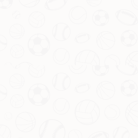
比如，德国队近年来在point ball shootouts中的表现就值
得借鉴。他们不仅注重技术训练，还会在赛前进行大量
的心理干预，确保队员在面对类似场景时能够保持冷
静。这种综合策略，或许是英格兰未来需要学习的方
向。
（全文完）
参考来源：
米兰体育网赞助瓦伦西亚- 米兰体育APP下
载| Milan Sports
上一篇 : 40岁詹皇再现巅峰！冲击千胜里程碑
下一篇 : U20男足比赛直播观看指南
友情链接：
星空体育APP