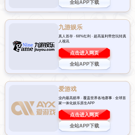
引言：点球大战的惊心动魄
在足球赛场上，点球大战往往是决定胜负的关键时刻，
也是球迷情绪最沸腾的瞬间。提到“英格兰意大利点球大
战”，许多人会立刻想起2021年欧洲杯决赛的经典一幕。
那场比赛不仅展现了两支顶级球队的技术与意志，更将
点球大战的紧张氛围推向了高潮。本文将围绕这一主
题，带您回顾这场令人难忘的对决，剖析英格兰与意大
利在点球大战中的表现，并探讨其背后的故事。
历史背景：两队恩怨与关键战役
英格兰和意大利作为欧洲足球的两大劲旅，历史上多次
交锋，但真正让球迷铭记的，还是2021年欧洲杯决赛。
这场比赛在伦敦温布利球场举行，英格兰队作为东道
主，承载着全国人民的期望，而意大利则以稳健的防守
和团队配合著称。常规时间和加时赛结束后，比分定格
在1:1，比赛不可避免地进入了
点球大战
这一残酷环节。
对于英格兰来说，点球历来是他们的“心魔”，而意大利
则以冷静著称，这也为比赛增添了更多悬念。
点球大战：细节决定成败
当比赛进入点球环节，现场气氛几乎凝固。英格兰队的
哈里·凯恩和马奎尔率先命中，展现了队长风范；而意大
利方面，贝洛蒂虽然罚失，但门将多纳鲁马的神勇发挥
成为转折点。尤其是面对英格兰年轻球员拉什福德、桑