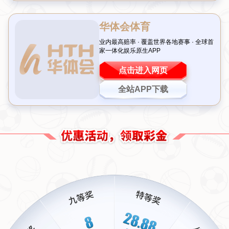
影响更衣室 打造冠军心态
除了技术层面的贡献之外，一名经验丰富且赢过无数硬
仗地超级巨星还能对更衣室文化产生深远影响。拥有曾
多次征战总决赛舞台和奥运会丰厚履历地他极具领袖风
范,
尤其是在如何面对胜利与失败上给予年轻球员指导
。
通过分享自己独到见解及实用建议,Durrantine传授给队
友应对各种复杂局面策略并帮助建立起追求卓越共同愿
景——即所谓“冠军心态”。
举例来说：当年迈阿密热火成功引进雷-阿伦之后也获得
巨大突破;类似云云皆不乏前车之鉴可循！
品牌合作 开拓市场价值
纵观全球体育舞台，“商业化”是不可逆转发展趋势之
一。而一线明星加入某支俱乐部所携来的经济利益亦往
往超乎预期…处此情境关联下; 相较其他同时代运动员