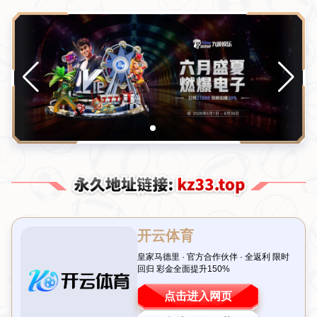
新闻中心
分类
数据解析：37岁杜兰特加盟休城，火箭夺冠赔率
跃居第二
发布日期：2026-08-08T01:00:00+08:00
在NBA的历史长河中，老将往往扮演着至关重要的角