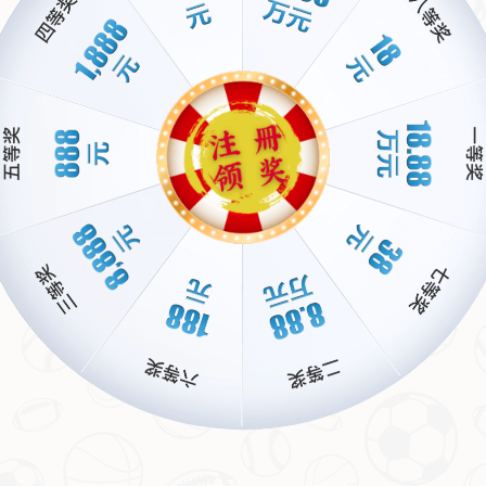
要他们找回团队化学反应，未必不能改写这场系列赛的
剧本。
五、决定G2的关键因素
接下来的这场比赛，谁能掌控节奏将成为焦点。对于
thunder来说，继续保持高压防守和快速反击是取胜的关
键；而对于 nuggets，提升外线命中率和保护篮板将是他
们扭转局面的突破口。此外，两队主教练的临场应变能
力也将直接影响结果。如果 Malone能够及时调整策略，
或许能让 ESPN 的低概率预测成为笑谈。
六、球迷期待与讨论
这场 G2 的较量不仅仅是一场比赛，更是两支不同风格
球队之间的碰撞。粉丝们纷纷在社交媒体上表达自己的
看法，有人认为 thunder 的年轻活力会继续占据上风，
也有人坚信 nuggets 的经验和韧性不容小觑。不管最终
结果如何，这场对决都值得每一个篮球迷拭目以待。