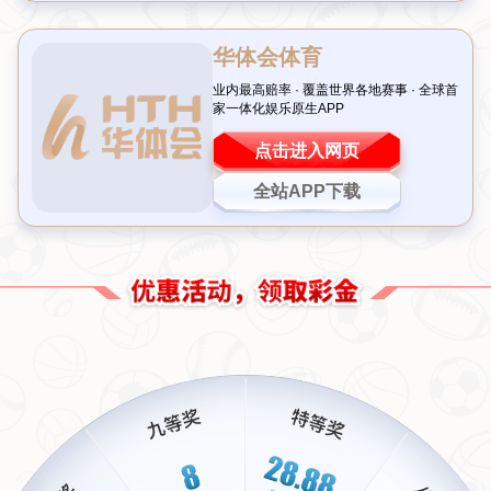
战术层面的压制 阿森纳的蜕变
如果说过去几年的阿森纳给人留下的印象是“潜力股”，
那么本赛季，他们已经真正成长为了一支具备冠军相的
队伍。在阿尔特塔的调教下，阿森纳在战术体系上完成