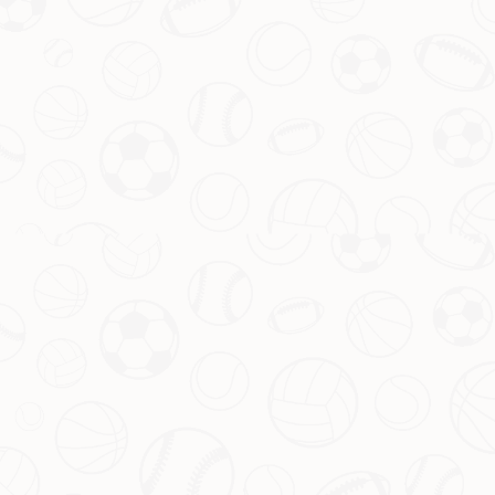
如，2020-2021赛季，他们在一场对阵曼联的比赛中取胜
后，随后5轮联赛保持不败。而本赛季，自从开局以
来，他们已经在多场硬仗中证明了自己。如果这种趋势
延续，那么接下来的赛程或许将成为他们巩固领先地位
的关键阶段。尤其是面对直接竞争对手时，能否保持这
种统治力，将直接决定他们能否将
争冠希望
转化为现
实。
结语前的思考：挑战与机遇并存
尽管目前形势一片大好，但对于阿森纳来说，未来的路
并不平坦。密集的赛程、伤病隐患以及其他豪门的追
赶，都可能成为拦路虎。然而，只要他们保持目前的竞
技状态，并在关键时刻顶住压力，那么重新夺回久违的
英超桂冠并非遥不可及。这场
北 Лондон德比
只是起
点，而真正的考验还在后面。
精选资源：
华体会体育官方网站-在线网页版安全登录
入口 HTH Sports
上一篇 : 索默：次回合前，我们深入分析了亚
马尔的射门技巧
下一篇 : 英甲联赛赛果一览