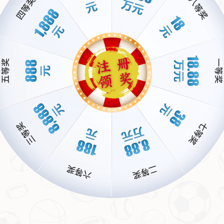
了华丽转身。他们的4-2-3-1阵型在攻守转换间游刃有
余，既能通过短传渗透撕开对手防线，也能在高压逼抢
下迅速回收防守。这种全方位的提升，让他们在面对
热
刺
时完全占据了主动。
以本场比赛为例，阿森纳的中场组合扎卡和帕尔泰展现
了强大的拦截能力，切断了热刺的反击线路。而在前
场，马丁内利的速度与技术更是让对方后卫苦不堪言。
这种战术上的压制，正是阿森纳能够“霸凌”对手的关键
所在
。
心理优势重塑 争冠之路更明朗
除了技战术层面的胜利，这场
北伦敦德比
还为阿森纳带
来了巨大的心理优势。作为一支近年来饱受质疑的球
队，他们急需一场标志性的胜利来证明自己。而击败同
城死敌，无疑是最好的方式之一。这不仅提升了球员们
的信心，也让整个俱乐部上下看到了冲击冠军的可能
性。目前，英超积分榜上阿森纳暂时领跑，虽然曼城等
强敌仍在身后紧追，但这样的势头无疑让他们的
争冠希
望
变得更加现实。
案例分析：历史数据支持阿森纳入局
回顾过去几个赛季的数据，我们可以发现，每当阿森纳
在关键战役中取得胜利，往往会迎来一波连胜潮。例