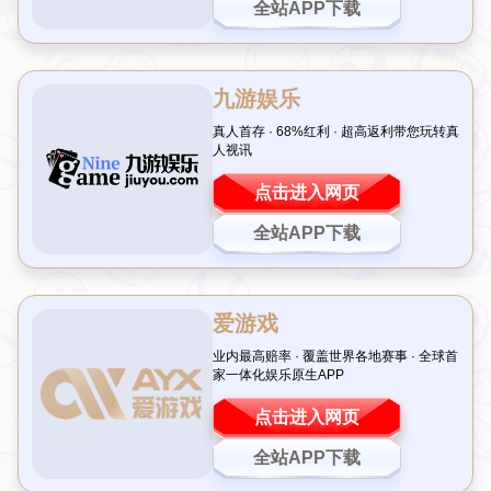
在国际赛场上磨砺成长的中国U16国家少年足球队（以
下简称U16国少）近期回国，结束了海外集训之旅。这
支年轻队伍并未停下脚步，而是将目光转向亚洲战场，
准备在下月底于呼和浩特举办的四国邀请赛中一展身
手。这不仅是一次重要的国际交流机会，更是检验队伍
实力、为未来大赛储备经验的关键节点。让我们一起关
注这支青年军的最新动态，期待他们在本土赛场上的精
彩表现！
从海外历练到本土作战：U16国少的成长之路
U16国少近年来频频走出国门，参与高水平的国际比赛
和集训，旨在提升球员的技术与战术素养。据悉，此次
回国后，教练组迅速调整战略方向，将重心放在即将到
来的
呼和浩特四国赛
上。这项赛事不仅是球队在国内的
重要亮相，也是一次与亚洲同龄强队切磋的机会。队员
们在海外积累的经验将在本次比赛中得到充分检验，同
时也为备战未来的
亚足联赛事
奠定基础。
值得一提的是，海外集训期间，U16国少曾与多支欧洲
劲旅交手，尽管成绩有胜有负，但球员们在对抗中的顽
强拼搏精神令人印象深刻。回到国内后，如何将这种精
神延续到
亚洲赛场
，成为教练组和球迷共同关注的焦
点。