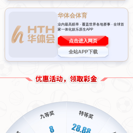
呼和浩特四国赛：检验实力的关键舞台
作为一项备受瞩目的青少年国际赛事，
呼和浩特四国赛
汇聚了来自亚洲的多支强队。比赛将于下月底正式开
战，届时U16国少将迎来一场硬仗。据了解，本次参赛
队伍包括了传统强队如韩国、日本等，他们在青少年足
球领域的体系化培养一直走在亚洲前列。对中国小将们
来说，这既是挑战，也是提升自我的绝佳机会。
一位业内人士分析道：“这次比赛对U16国少意义非凡，
不仅能直观感受到
亚洲对手的特点
，还能通过实战发现
自身不足。”的确，与其在训练中摸索，不如通过真刀真
枪的对决来锤炼球队的默契度和心理素质。尤其是在主
场作战的情况下，小将们更需要顶住压力，用出色的表
现回报球迷的支持。
案例解析：借鉴过往经验 全力备战新挑战
回顾过去，中国青少年国家队曾在类似的多国邀请赛中
取得过不俗成绩。以2019年某次四国赛为例，当时的
U16国青凭借扎实的防守反击战术，在面对技术流派突
出的对手时成功抢分，最终获得亚军。这一案例表明，
只要战术得当、执行到位，即便是面对强劲对手也有取
胜可能。