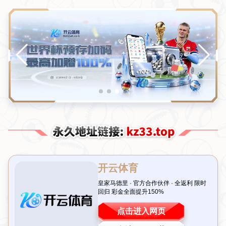
新闻中心
分类
桑乔难在英超施展才华，重返德甲或成新机遇
发布日期：2026-08-09T01:00:00+08:00
在当今足坛，杰登·桑乔无疑是一个引人关注的名字。他