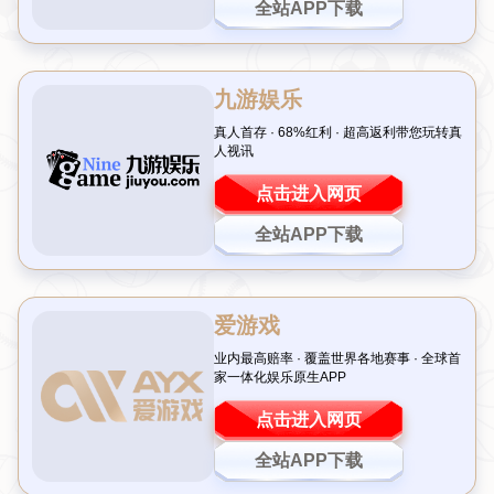
引言：欧冠赛场风云再起，强队对决引爆期待
作为全球足球迷心中的顶级盛事，欧洲冠军杯（欧冠）
每一轮比赛都充满了悬念与激情。无论是豪门球队的强
势表现，还是黑马队伍的意外崛起，欧冠总是能带来无
数惊喜。本文将聚焦最新的欧冠赛况，结合数据和战术
分析，为您解读本赛季的精彩看点。如果你是足球爱好
者，千万不要错过这场视觉与智力的双重盛宴！
最新赛况：豪门争锋，黑马突围
截至目前，本赛季欧冠已进入关键阶段，各支球队在小
组赛和淘汰赛中展现了不同的风采。皇家马德里作为卫
冕冠军，继续保持着强大的统治力，他们在最近一场比
赛中以3-1战胜了劲敌曼城，展现了中场核心莫德里奇的
精准调度和前锋本泽马的致命一击。而拜仁慕尼黑则凭
借莱万多夫斯基的出色发挥，在对阵巴黎圣日耳曼的比
赛中取得了2-0的胜利，
拜仁强大的进攻火力
让人印象深
刻。