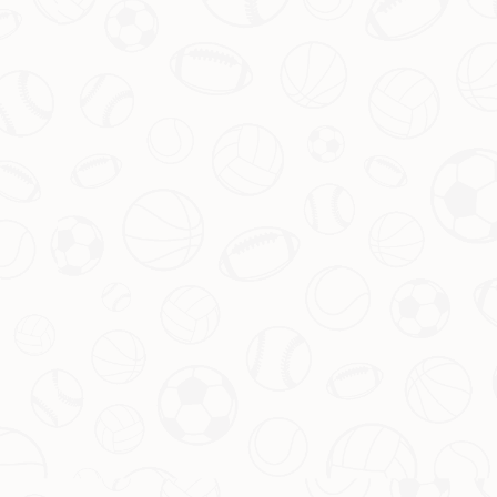
代
手和防守尖兵，更是更衣室里的精神支柱。他的存在能激发队友
迷们都希望看到一个完全健康的“硬汉”归来。
多等几场比赛也没关系。他的健康比什么都重要！”这番话道出了
nada28 lotery
旅对决本泽马
-6