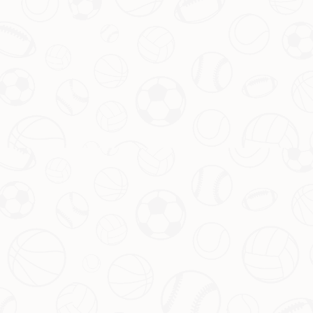
明了他对胜利的渴望。因此，在经纪人乐观态度的背
。这对于热火队来说无疑是重大利好。当前，东部竞
志在争冠的队伍而言，确保主力球员在关键时刻保持
冲刺。”