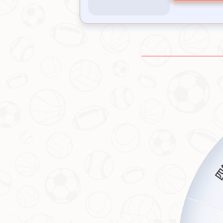
引言：巴特勒伤情牵动球迷心 复
在NBA赛场上，球员的伤病总是牵动着无数球迷的心。
间，巴特勒的经纪人近日给出了令人振奋的回应，
巴特勒的伤情、复出前景以及经纪人的乐观态度展
伤情评估：疼痛程度成关键因素
据可靠消息，巴特勒目前正处于康复阶段，他的具
冒险让巴特勒在身体未完全恢复的情况下上场，以
在NBA的历史中，不乏因忽视伤痛而导致职业生涯受挫
态。相比之下，热火队对巴特勒的保护显得尤为明
经纪人态度：传递乐观信号
面对外界对巴特勒复出的各种猜测，他的经纪人在
度
得到控制，他很快就能回到球场上。”这种表态