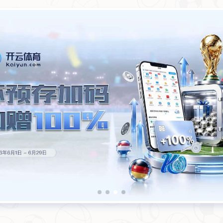
首页
关于星空体育APP
产