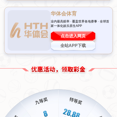
队抗衡的能力。
Paris 的欧冠之路：挑战与机遇并存
尽管被誉为
欧洲最好的球队之一
，但 paris 在欧冠赛场上
仍面临诸多挑战。首先，他们需要在关键比赛中保持稳
定。过去几年的失利，往往源于细节上的失误或心理压
力的影响。例如，在面对皇马的比赛中， paris 曾因防守
端的疏忽而痛失好局。这种情况需要通过经验积累和教
练组的针对性调整来解决。
然而，机遇同样存在。随着梅西等巨星的状态逐渐恢
复，以及年轻球员如姆巴佩的持续成长，paris 的整体实
力正在进一步提升。此外，本赛季欧冠分组形势对他们
较为有利，只要能够稳扎稳打，小组出线乃至更进一步
的可能性非常大。正如萨拉赫所言，“如果他们能把握住
机会，
赢得欧冠冠军
绝非空谈。”
案例分析：Paris 如何突破瓶颈
以2020-2021赛季为例，paris 在半决赛中不敌曼城，无缘
决赛。这场比赛中，他们在前场的创造力不足，尤其是
在面对对手高位逼抢时显得有些被动。但值得注意的
是，主教练波切蒂诺在赛后进行了深刻的总结，并在接
下来的赛季中调整了战术体系，加强了中场的控制力。
这种不断改进的态度，正是 parsi 能够在竞争激烈的欧战