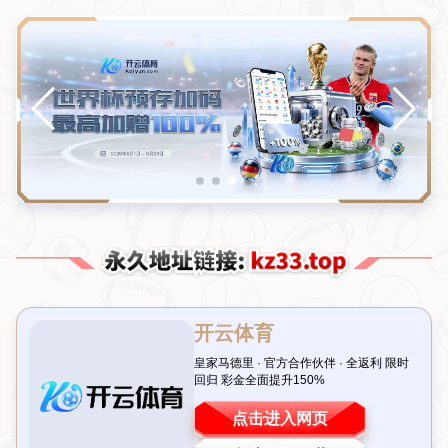
新闻中心
分类
中华人民共和国第十五届运动会足球项目
发布日期：2026-08-08T01:00:00+08:00
今年备受关注的
中华人民共和国第十五届运动会足球项