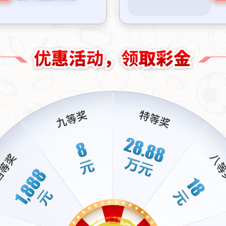
日，西班牙权威媒体《马卡报》评选出了当前足坛最具潜力的11
头角，有的还在默默积累实力。那么，到了2025年，谁会真
的年轻才俊，年龄普遍在18至22岁之间。他们不仅拥有出色
自小联赛的黑马新秀。这份名单的多样性让人眼前一亮，也为未
蒙德的
尤素福-穆科科
（Youssoufa Moukoko），这位年
一位备受瞩目的球员是皇家社会的
乌马尔-萨迪克
（Umar Sa
需要从多个维度分析。首先是球员所在俱乐部的平台效应。大俱乐
的适应能力和心理素质，毕竟年轻球员面临的压力往往不亚于成
场时间，如果能持续保持高效输出，并帮助球队在欧冠赛场上有
现，那么到了2025年，他很可能成为新一代“德国神锋”的代名词
，但他所在的球队竞争力相对有限。如果他能在未来两年内转会
他的风格与德罗巴有几分相似，若能进一步提升稳定性，前途不
类似榜单。以姆巴佩为例，他在2017年崭露头角时，就被多家
如今，姆巴佩已是世界足坛的顶尖人物。这也说明，
潜力转化为
更多时间磨砺。比如部分效力于中小俱乐部的年轻球员，虽然天