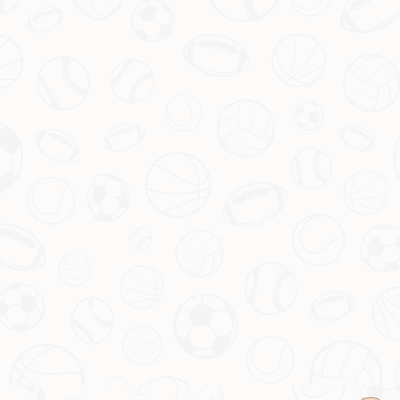
2025年，究竟谁能从《马卡报》的这份“最具潜
绿茵场上绽放属于自己的光芒。