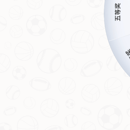
时迈向更大舞台，可能难以在2025年实现全面爆发