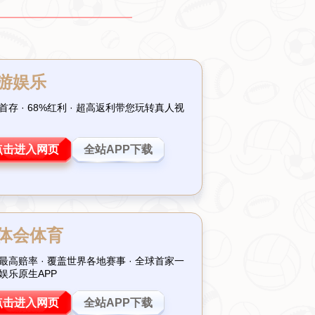
当前位置：
首页
>
新闻中心
大放异彩？