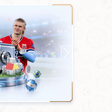
品中心
新闻动态
联系星空体育APP