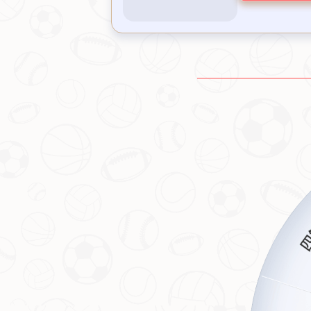
在足球世界中，新星的崛起总是令人热血沸腾。近
局的关键人物。这些名字中，有的已在顶级联赛崭露
这些潜力新星的成长轨迹，预测他们的未来光芒。
潜力新星榜单亮点解析
《马卡报》这份榜单涵盖了来自不同联赛、不同位置
有像巴萨的加维这样早已名声在外的球员，也有来
其中，几位球员尤其值得关注。例如，效力于多特
速度和门前嗅觉让人联想起年轻时的埃托奥。而另
更有着细腻的技术和战术理解力。
2025年谁最有可能大放异彩
要预测2025年哪位新星能真正“火”起来，我们
维在巴萨的快速成长就得益于此。其次是球员自身
迅速走红的关键因素。
以穆科科为例，他在多特蒙德已经获得了稳定的出
如果他能在2024年欧洲杯上代表德国国家队有所表
反观萨迪克，尽管目前在皇家社会的表现可圈可点
成为核心，那么他在2025年的前景同样值得期待。
案例分析：从潜力到巨星的蜕变路径
回顾历史，许多如今的顶级球星都曾在年轻时被列入
历练，以及转会巴黎圣日耳曼后获得的广阔舞台。
对比之下，《马卡报》榜单中的一些球员或许还需