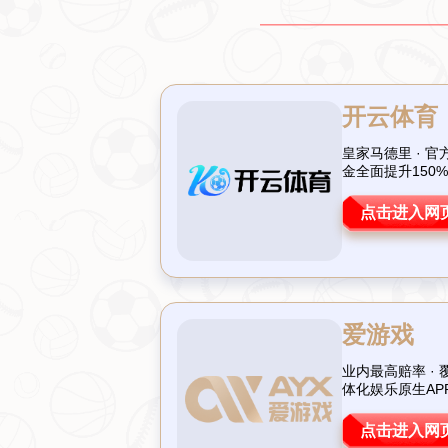
< 返回列表
《马卡》
发布日期：2026-08-07T01:00:00+08:00
引言：未来之星谁将点燃足坛