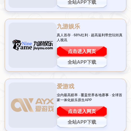
在英超赛场上，每一场胜利都来之不易。近期，阿森纳
在主场迎战升班马伊普斯维奇，以1比0的比分艰难取
胜，哈弗茨的关键进球成为比赛的转折点。这场比赛不
仅展现了阿森纳对胜利的渴望，也凸显了他们在面对顽
强对手时的战术调整与球员个人能力的发挥。本文将围
绕这场
英超
焦点战，深入分析比赛亮点与背后故事，带
你走进这场激烈对决。
哈弗茨一锤定音：关键时刻的担当
本场比赛的最大亮点无疑是
哈弗茨
的破门。作为阿森纳
阵中的重要前锋，他在本赛季的表现备受关注。比赛
中，哈弗茨在第23分钟接队友精准传球，冷静推射得
手，为球队打开胜利之门。这粒进球不仅是技术与意识
的完美结合，也体现了他在关键时刻的担当精神。
“哈弗
茨正在逐渐适应英超的节奏，他的进球证明了他的价
值。”
赛后不少评论员如是评价。