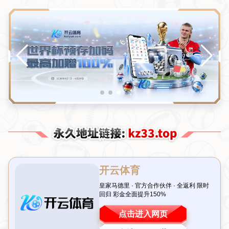
新闻中心
分类
【英超】哈弗茨建功，阿森纳小胜伊普斯维奇1-0
发布日期：2026-08-05T01:00:00+08:00
引言：阿森纳小胜背后的战术与韧性