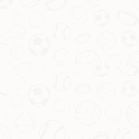
课。
阿尔特塔的战术调整：稳中求变
从比赛进程来看，阿尔特塔的排兵布阵颇具针对性。他
选择让哈弗茨担任单箭头，同时在中场增加一名拦截型
球员，有效遏制了对手的反击速度。这种安排虽然牺牲
了一定的进攻火力，但保证了整体阵型的稳定性。
“稳住
再图发展”
似乎是阿尔特塔此役的核心思路。
此外，下半场换上热苏斯进一步增强了前场冲击力，这
一调整也在一定程度上压制了伊普斯维奇的反扑势头。
从结果来看，这种保守但不失灵活的策略帮助
阿森纳
拿
到了宝贵的三分，继续保持在积分榜前列的位置。
案例分析：小胜背后的深意
纵观近年来的英超赛事，小比分胜利往往是大俱乐部争
冠路上不可或缺的一部分。以曼城为例，上赛季他们曾
在多场硬仗中以1比0取胜，最终凭借稳定的积分积累捧
起冠军奖杯。对于目前的阿森纳而言，这场对阵
伊普斯
维奇
的小胜同样意义重大。它不仅提升了球队士气，也