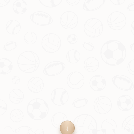
为接下来的密集赛程打下了心理基础。
更重要的是，这样的比赛锻炼了球员在压力下的应变能
力。尤其是对于像哈弗茨这样的核心球员来说，每一次
进球都是信心的累积。而对于教练组而言，如何在强弱
对话中找到平衡点，也是未来需要持续思考的问题。
相关资源：
皇冠体育(中国）APP下载-官方登录入口
Crown Sports tv
上一篇 : 【现场】家乡少年难敌残阵掘金 金州
球迷情感复杂交织
下一篇 : 意甲最后希望！国米独扛欧冠淘汰赛
大旗晋级决赛
友情链接：
星空体育APP
福建省宁德市福鼎市白琳镇
028-6392603
Copyright 2024
星空体育（中国）官方网-平台VIP注册送彩金