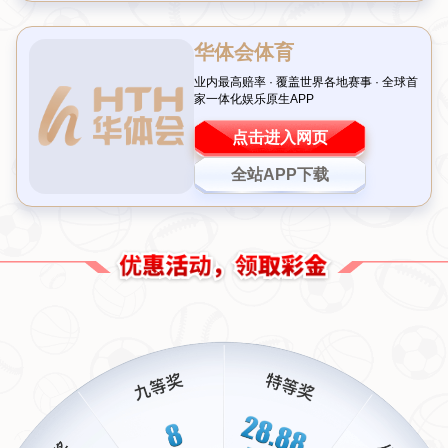
称道。他不仅在防守端贡献了多次关键拦截，还在进攻
中展现了不错的视野。这种全能表现，正是他敢于说出
“我们没差太多”的底气所在。据了解，徐俊驰在日常训
练中极为刻苦，他曾表示：“每一次训练都是为了缩小与
世界顶尖球员的距离。”
这种拼搏精神
不仅是他个人的写
照，也是整个团队的缩影。
事实上，不仅仅是徐俊驰，许多中国球员近年来都在通
过联赛和国际赛事积累经验。他们的成长轨迹表明，只
要有足够的时间和科学的培养体系，中国足球完全有能
力站上更高的舞台。
如何进一步缩小差距？
要将“没差太多”转化为“可以赢”，还需要多方面的努
力。首先是青训体系的完善。澳大利亚足球之所以能在
亚洲范围内保持领先，与其完善的青训机制密不可分。
相比之下，中国足球需要在基层投入更多资源，从小培
养球员的技术和意识。