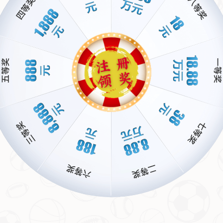
其次是比赛经验的积累。与强队的交锋虽然艰难，但却
是提升实力的最佳途径。正如徐俊驰所言，与澳大利亚
这样的对手较量，让我们看到了自己的不足，也明确了
改进的方向。
增加高水平热身赛的频率
，或许是未来几
年中国队需要重点关注的策略。
此外，心理素质的锻炼也不可忽视。在面对强敌时，如
何保持冷静、发挥出正常水平，是每一位球员都需要克
服的挑战。
自信如徐俊驰者
，无疑为团队注入了积极的
能量，但如何将这种心态传递给每一个人，仍需教练组