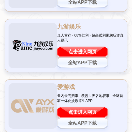
在最近的一场国际赛事中，中国队与澳大利亚队的对决
引发了广泛关注。赛后，球员徐俊驰的一句话——“我们
并没有比澳大利亚队员差太多”——让人印象深刻。这不
仅是一句简单的评价，更是一种自信的宣言，同时也透
露出对中国队未来发展的期待。本文将围绕这一主题，
探讨中国队与强队之间的差距、潜力以及未来的努力方
向，带你深入剖析这场比赛背后的意义。
差距虽存，但并非不可逾越
徐俊驰的发言直指一个核心问题：中国队与澳大利亚队
之间的实力对比。虽然比分上可能有所差距，但从比赛
过程来看，中国队在某些环节展现出了不俗的表现。无
论是球员的个人技术，还是团队的战术配合，我们都能
看到进步的痕迹。
这种“没有差太多”的评价
，其实是一
种积极的信号，它表明我们在面对传统强队时，已经不
再是单纯的“陪跑者”，而是有了追赶甚至超越的可能。
以本次比赛为例，在中场控制方面，中国队的传球成功
率一度接近对手，甚至在部分时段占据了主动权。然
而，在关键时刻的把握能力和体能分配上，我们仍有不
足。
这些细节上的差异
正是决定胜负的关键，但也恰恰
是可以通过训练和调整来弥补的短板。
自信源于努力：徐俊驰的背后故事
作为球队的重要一员，徐俊驰本人在比赛中的表现值得