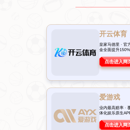
< 返回列表
法国足
发布日期：2026-08-09T01:00:00+08:00
引言：巴黎圣日耳曼的辉煌时刻，法国足球的骄傲