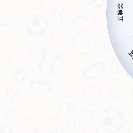
手，球队都需要保持专注，继续发挥自身的优势。