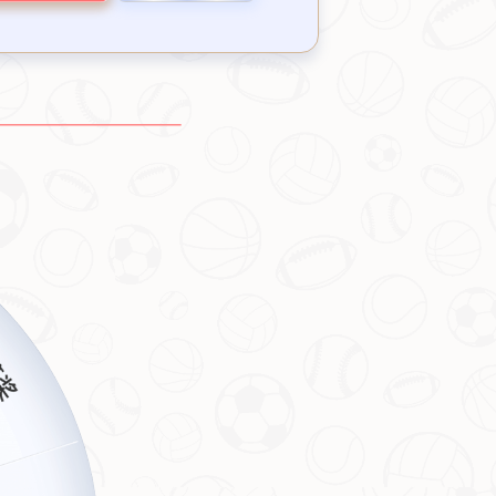
足球的一次里程碑式成就。法国足协主席对此表示了
巴黎圣日耳曼在欧洲足坛的强大竞争力。本文将围绕
手不及，尤其是在中场控制和快速转换中占据了绝对
会。特别是在下半场的关键时刻，姆巴佩的一记精彩
是他们能够晋级
欧冠决赛
的重要原因。法国足协主席
的地位不断提升，而PSG作为联赛的领头羊，此次
和球员培养模式的认可。
仅激励了年轻球员，也让更多国际品牌和投资者开始
但后防线上的稳固和中场球员的无私跑动同样功不可没。
马
流畅。
在整体配合上略显松散，最终未能扭转局势。这样的
证明了自己。フランス足协主席强调，无论面对怎样的对