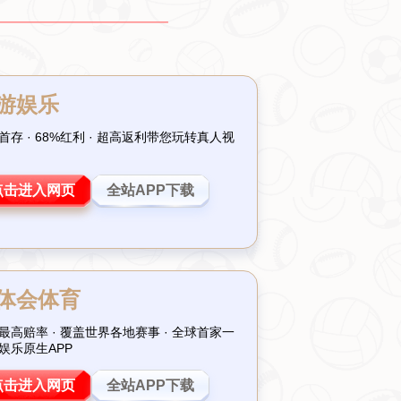
当前位置：
首页
>
新闻中心
欧冠决赛