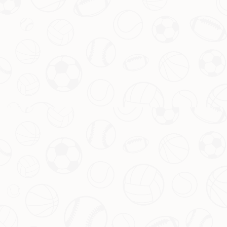
因之一。
五：中国足球需要怎样的教练
从上述对比中不难看出，中国足球目前亟需的是能够在
战略层面带来革新的高水平教练。无论是像米卢那样的
心理大师，还是如科萨一般的战术专家，都需要在特定
阶段解决队伍的核心问题。而对于现任主帅
伊万科維奇
来说，如何提升自己的临场应变能力，或许是未来证明
自己、摆脱“中等”标签的关键所在。
合作站点：
IM体育（tiyu-im）官方网站-官方APP最新安
全下载
上一篇 : 小将贝林厄姆首球闪耀，多特4-3力克
非洲冠军问鼎世俱杯
下一篇 : 拉菲致亚马尔：昂首向前，未来你定
会闪耀球场
友情链接：
星空体育APP