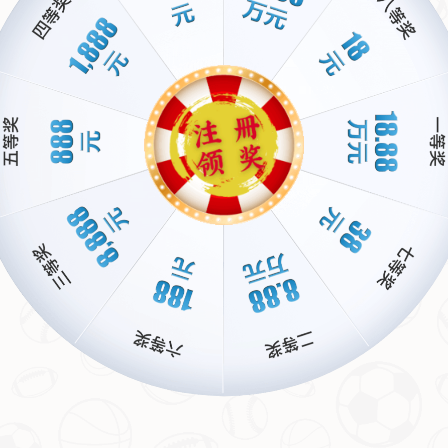
对强队时，国足往往显得办法不多。以最近的世预赛为
例，国足在关键战中未能展现出足够的竞争力，暴露了
他在高压环境下的局限性。汪海林所言“中等水平”，或
许正是基于这种“有能力但难有突破”的现状做出的判
断。
三：米卢与科萨的高水平从何而来
反观
米卢蒂诺維奇
和
科薩諾維奇
，他们的成功并非偶
然。米卢不仅带来了先进的国际视野，还善于调动球员
的情绪，将一支实力有限的中国队带入世界杯，这种成
就至今无人能及。而科萨则通过科学的训练方法和铁血
纪律，让球队在短时间内形成了强大的战斗力。两位教
练都在特定时期为中国足球注入了新的活力，他们的高
水平不仅体现在成绩上，更在于对中国足球长远发展的
影响。
四：案例分析——2002年世界杯出线的启示
以2002年世界杯出线为例，米卢的执教堪称教科书级
别。当时的中国队并非亚洲顶级强队，但他在有限资源
下，通过简化战术、强化心理建设，最终实现了历史性
突破。这不仅是对他个人能力的肯定，也说明了高水平
教练能够在关键时刻“化腐朽为神奇”。相比之下，当前
国足在伊万的带领下，虽然也有努力，但始终缺乏这种
决定性的改变，或许正是汪海林将其定位为“中等”的原