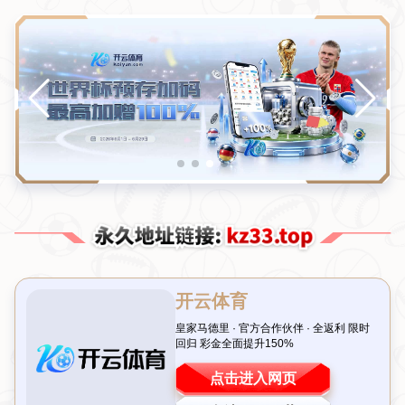
新闻中心
分类
汪海林点评：伊万科维奇教练水平一般，米卢、
科萨更为出色
发布日期：2026-08-05T01:00:00+08:00
汪海林：伊万科维奇属中等水平教练 米卢科萨等是高水