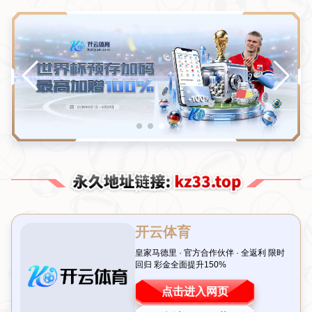
新闻中心
分类
菲尔米诺沙特联赛失意，2助攻助吉达国民勇夺亚
冠
发布日期：2026-08-07T01:00:00+08:00
引言：从利物浦核心到沙特联赛边缘 菲尔米诺的落差引