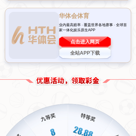
一 吉达国民的亚冠之旅：菲尔米诺的亮点时刻
在最近的亚冠比赛中，吉达国民凭借团队配合和关键球
员的表现取得了重要胜利。菲尔米诺虽然未能直接破
门，但他的
2次精准助攻
成为球队取胜的关键因素。这
两记助攻不仅展现了他出色的视野和传球能力，也让球
迷们回想起他在利物浦时期的巅峰状态。尤其是在对阵
强敌时，他的冷静处理和无私传球为队友创造了绝佳机
会，帮助吉达国民在亚冠赛场上站稳脚跟。
然而，这一亮点并不能掩盖他在国内联赛中的困境。不
少球迷感叹：“菲尔米诺在
亚冠赛场
上还能发光发热，为
何在沙特联赛里却频频失意？”
二 沙特联赛的挣扎：菲尔米诺为何难觅位置
转会至吉达国民后，菲尔米诺本被寄予厚望，但现实却
颇为残酷。在竞争激烈的
沙特联赛
中，他不仅未能成为
球队的核心，甚至连首发机会都变得稀有。原因何在？
首先，身体状态的下滑是一个不可忽视的问题。离开欧
洲顶级联赛后，33岁的菲尔米诺在对抗强度和比赛节奏