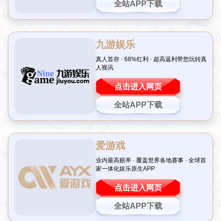
果不堪设想
引言：韦世豪红牌事件引发热议，国足隐患令人担忧
在最近的亚冠赛场上，韦世豪因一次明显带有情绪化的
故意踢人动作，直接被裁判出示红牌罚下，这一幕不仅
让球迷哗然，也让人们对他的职业素养和情绪控制能力
再次提出质疑。尤其是在国足即将迎来关键的世预赛阶
段，这样的行为不禁让人联想到，如果类似事件发生在
国家队比赛中，后果将不堪设想。本文将围绕
韦世豪染
红事件
展开分析，探讨其背后的原因以及对未来可能产
生的影响。
一、亚冠赛场失控：韦世豪红牌的直接导火索
在比赛中，韦世豪面对对手的挑衅未能保持冷静，选择
以一次不必要的犯规来“回击”，最终导致自己被罚下
场。这不仅仅是技术层面的失误，更反映出他在
情绪管
理
上的短板。赛后，不少媒体和球迷对这一行为进行了
严厉批评，认为作为一名职业球员，理应在关键时刻展
现出更强的心理素质，而不是让个人情绪影响到团队利
益。
值得一提的是，这并不是韦世豪第一次因为冲动行为而
引发争议。回顾过往，他在多场比赛中都曾因类似的失
控举动而受到处罚。这种反复出现的现象，无疑为他的