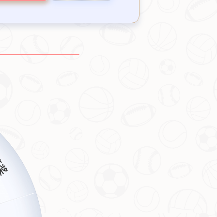
斯（B费）拒绝了来自沙特联赛豪门利雅得新月的邀
围绕这一事件展开探讨，分析背后的原因与意义。
可或缺的一员。然而，沙特联赛近年来凭借雄厚的资
球星却果断回绝。这一选择让人不禁思考：难道他不
忠诚度也是他留下的重要原因。对于一位正值职业巅
于像B费这样的球员而言，转会至一个竞技水平相对
队的位置，甚至是未来的发展前景。
不禁让人思考：如果B费选择接受利雅得新月的邀
在场上展现了领袖风范，也在场下多次表达对俱乐部
也让人们看到了足球中除了金钱之外的价值。
顶级舞台，他有望进一步书写属于自己的传奇篇章。
核心引擎。据统计，他的场均关键传球次数位居联赛