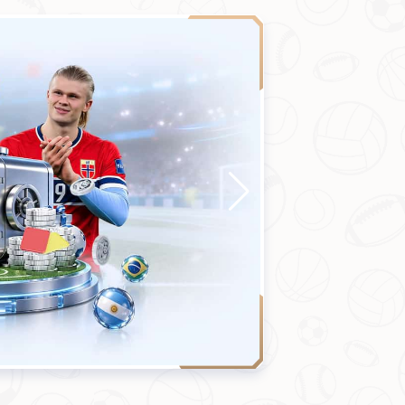
品中心
新闻动态
联系星空体育APP