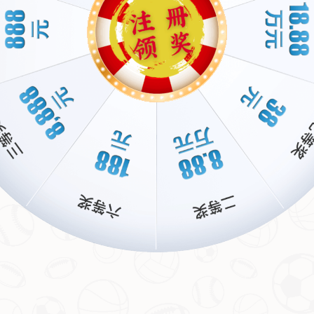
对于利雅得新月来说，虽然错失了这样一位顶级中场，但对于曼
转会决定，更是关于梦想、忠诚与现实的深刻博弈。在这个充满
对类似抉择时，应该如何取舍呢？是跟随内心，还是被现实牵引