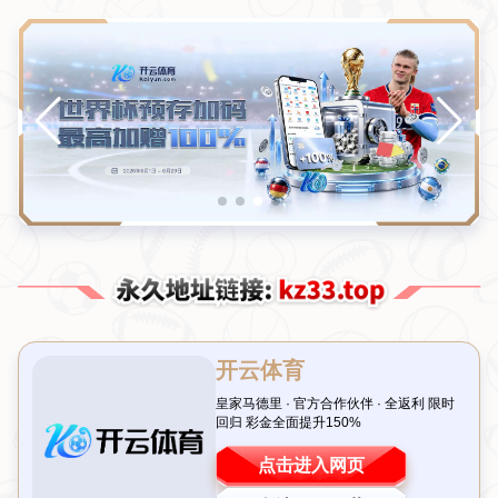
新闻中心
分类
记者爆料：弗林蓬合同含3500万欧解约金，利物
浦或成潜在下家
发布日期：2026-08-07T01:00:00+08:00
引言：弗林蓬转会传闻引发热议 利物浦或成最大赢家