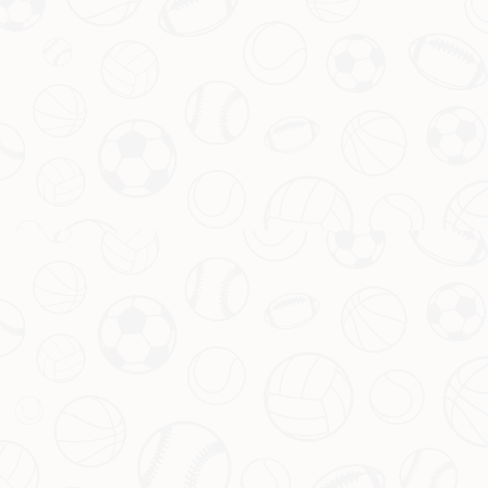
一个问题。不过，以红军近年来的引援策略和青训培养
能力来看，这些挑战并非不可逾越。
此外，勒沃库森方面虽然有明确的
3500万欧元解约金条
款
，但他们显然不会轻易放走核心球员。俱乐部可能会
尝试说服球员续约，或者在谈判中提出额外条件。这都
将考验利物浦管理层的运作能力。
结语前的思考：机会稍纵即逝
对于利物浦而言，弗林篷无疑是一个值得全力争取的目
标。他的到来不仅能解决右路的部分隐患，还可能成为
未来数年的建队基石。而那项诱人的
解约条款
更是让这
笔交易充满了可能性。随着夏季转会窗临近，这场围绕
弗林篷的争夺战注定会愈发激烈，红军能否抓住机会，
让我们拭目以待。
优质网站：
九游娱乐APP下载官网最新版-Jiuyoy 官方网
页版入口地址 Nine Games
上一篇 : 迪马济奥：恰尔汗奥卢欧冠赛季累积3
黄，但仍有隐忧
下一篇 : 奥纳纳：重返圣马梅斯球场倍感喜