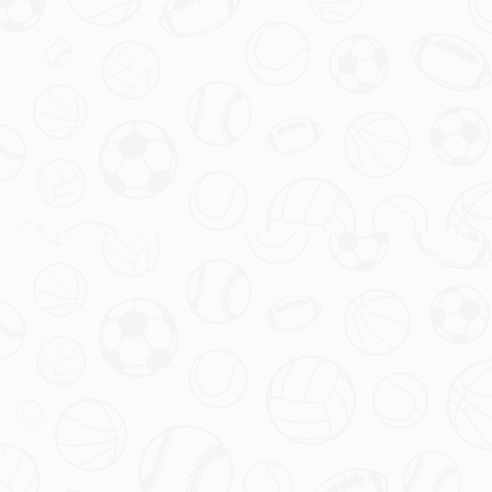
一、耻辱性惨败 约基奇怒火难掩
在最近对阵一支季后赛边缘队伍的比赛中，掘金竟
言“缺乏斗志和专注度”。他的这番
开喷
不仅反映了
警钟。
这场惨败并非孤例。数据显示，近五场比赛中，掘金
真正的
耻辱性惨败
”。
二、困境根源何在 进攻防守双线失守
要探讨掘金为何陷入如此绝境，首先得从问题根源
面，防守端的漏洞更是致命，侧翼球员无法有效限
以对阵森林狼的一场比赛为例，对手通过高强度的
分。这种
攻防两端的全面失衡
，正是掘金当前最大
此外，伤病和疲劳也是不可忽视的因素。主力轮换
明显下滑。