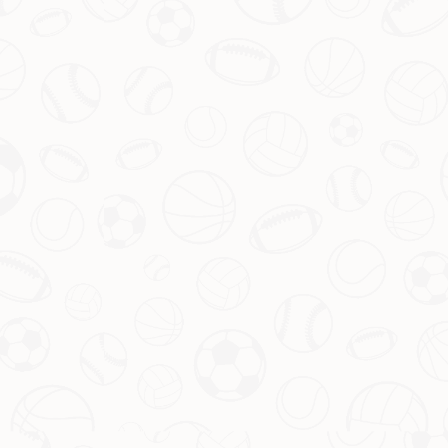
计进攻体系，减少对单一球星的依赖，鼓励更多球员
联防来弥补个人能力的不足。同时，主帅马龙需要大
通过内部会议或心理辅导，帮助球员走出低谷，重拾
。历史上，许多强队都曾在逆境中找到突破口，比如
的奇迹，关键在于他们能否将这次危机转化为动力。
但如果继续沉沦，那么所谓的“崩盘”或许不再只是