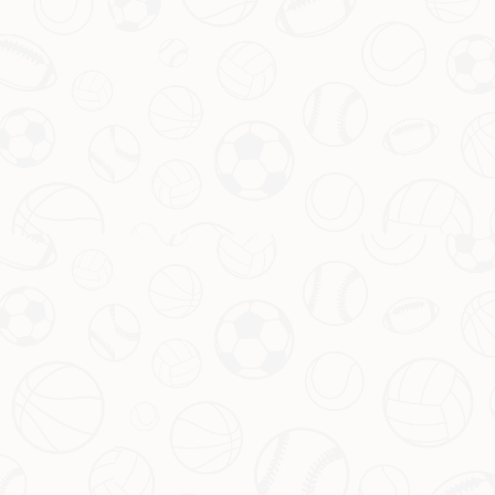
，核心球员约基奇罕见地公开批评了队友的表现，直
VP级别的领袖
，约基奇的情绪波动无疑给球队敲响了
表现与卫冕冠军的身份完全不符，难怪球迷直呼“这是
他被针对性地限制，整体战术便显得单薄。另一方
出来分担压力，最终导致全队得分仅为可怜的85
襟见肘。而长时间的高强度比赛，也让队员们的状态