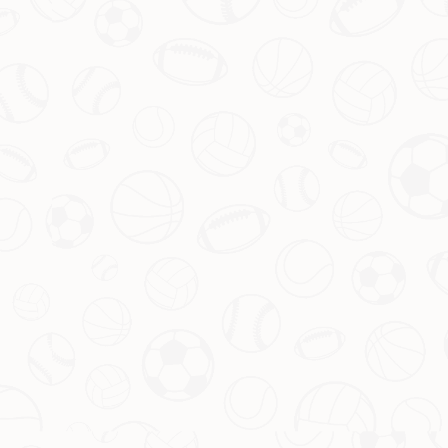
提是必须做出及时调整。首先，在战术层面，教练组需要重新设
持球突破，激活板凳席上的年轻力量，为球队注入新的活力。
内线的联动。可以借鉴当年勇士队的策略，通过快速轮转和区域
免因疲劳导致状态进一步下滑。
更多地在场上展现积极态度，用行动感染队友。而管理层也可以
真正摆脱目前的
绝境
。
大的压力，但从另一个角度看，这或许也是一次宝贵的历练机会
卢，却最终凭借调整和团结拿下总冠军。Dug金是否能复制这样
果能够在接下来的几周内完成自救，他们仍有希望重返西部前列。
 Entertainment
次凯旋而归