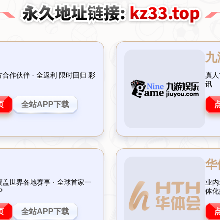
边缘？约基奇怒斥惨败，掘金绝境求生路在