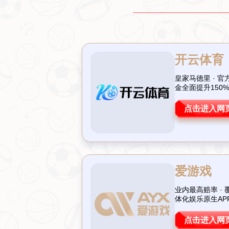
< 返回列表
崩塌
发布日期：2026-08-08T01:00:00+08:00
前言：掘金的危机时刻 你还看好他们吗