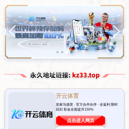
新闻中心
分类
媒体人：崔康熙暂不下课，前提是今日无新消息
发布日期：2026-08-10T01:00:00+08:00
引言：崔康熙的帅位风波引发热议