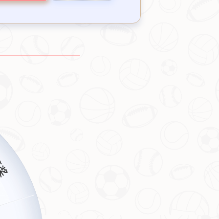
的热情。提到克利夫兰骑士和金州勇士，很多人会
后一次同时出现在季后赛次轮的年份。这不仅是一
人怀念。