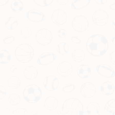
案例分析：2018年次轮的关键战役
具体来看2018年季后赛次轮的两场比赛，或许能
关键表现带领球队4-0横扫对手，其中第二场的绝
级。这两支队伍在各自赛区的统治力，正是他们能
这样的案例告诉我们，同时进入
次轮
并不仅仅是巧
为后来球迷津津乐道的谈资。
时光荏苒：期待未来的再度交锋
如今的NBA，年轻一代球员正在接管舞台，但对于
的高阶战场上，但篮球的魅力就在于未知与奇迹。
参考网站：
南宫28娱乐（全站）大舞台管网-ng28
上一篇 : 【夜读】球场内外皆成谜
下一篇 : 巴黎3-1力克阿森纳，强势晋级欧冠决赛，4