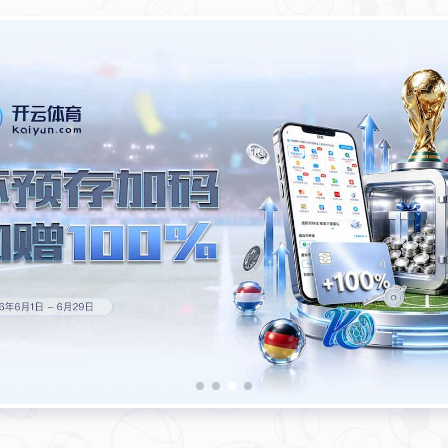
首页
关于星空体育APP
产