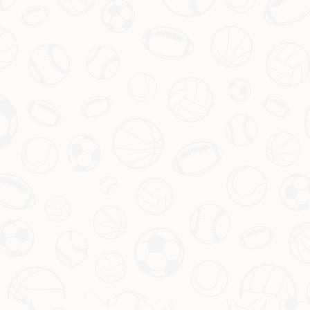
表现平平，但通过最后一场的关键胜利，最终成功突
男足球员需要做的，就是重拾这种信念，将命运牢牢
全有能力通过努力改变局面。无论是对阵强敌时的稳
。