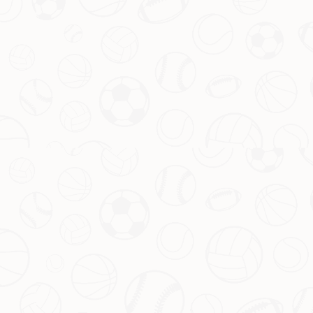
，如何保持冷静、避免急躁，是决定成败的重要因素。正如主教