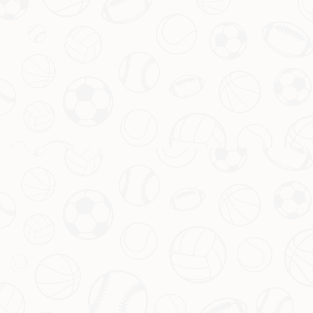
此外，球员的心态调整也不可忽视。在高压环境下