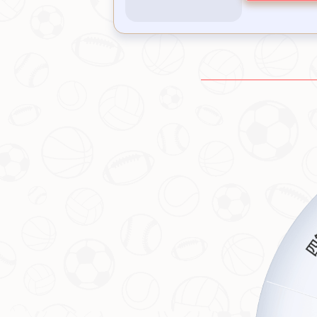
前言：国足出线悬念引人关注
随着亚洲杯小组赛的激烈角逐，中国男足的每场比
然掌握在自己手中
。只要在接下来的比赛中全力以
国男足如何把握机会，争取晋级淘汰赛。
小组赛形势：国足仍有主动权
截至目前，
中国男足
在亚洲杯小组赛中的表现虽然
定），而剩余的比赛将成为决定性的因素。根据规
以最近一轮比赛为例，假设中国队在与某强队的交
累足够的分数和净胜球，那么晋级的可能性将大大
对手分析：挑战与机遇并存
纵观同组对手，中国男足面临的挑战不容小觑。以
一支相对较弱的队伍，则是国足必须拿下的目标。
值得一提的是，
中国男足在面对不同风格的对手时
需注重定位球的攻防效率。这些细节往往决定着比
自身状态：心态与斗志是关键
除了外部因素，
中国男足
自身的状态和心态同样至
等。好消息是，这些问题并非无解，只要教练组针