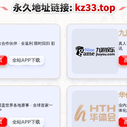
亚洲杯小组赛晋级关键：中国男足自握出线
己手中