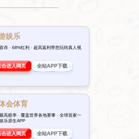
当前位置：
首页
>
新闻中心
主动权