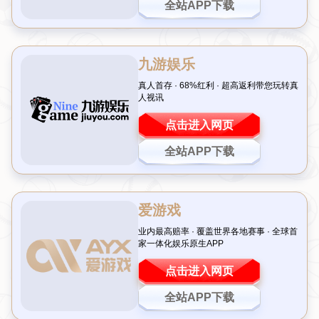
在足球的世界里，成绩往往是衡量一支球队和教练表现
的硬性指标。然而，当那不勒斯近期陷入五场不胜的低
谷时，主教练孔蒂却似乎并未被阴霾完全笼罩。是什么
让这位以铁血著称的意大利教头还能保持乐观？本文将
从多个角度剖析，尽管
那不勒斯五场不胜
的现实令人担
忧，但孔蒂依然有理由露出笑容。让我们一起探寻背后
的故事，揭开困境中隐藏的希望。
一、成绩低迷下的战术调整曙光
不可否认，那不勒斯近期的战绩令人失望，连续五场比
赛未能取胜让球迷们心急如焚。但细看比赛过程，可以
发现孔蒂正在尝试新的战术打法，试图为球队注入活
力。例如，在对阵强队的比赛中，他大胆启用了年轻球
员，并调整了中场的防守结构。这些改变虽然短期内未
能带来胜利，却展现了球队在控球率和场均传球成功率
上的进步。这无疑是
一种信号
：孔蒂正在为长远目标铺
路，而非仅仅追求短期的分数。