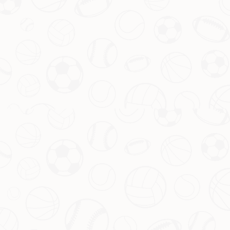
的台阶。此外，皇马强大的资源和平台也将为他提供更
多施展才华的空间。
结语前的思考：阿隆소能否成为下一个齐达内
回想当年齐达内在退役后转型教练，同样是在短时间内
带领皇马取得巨大成功。如今的阿隆ソ似乎正在走一条
相似的道路。他的战术理念、对比赛的深刻理解以及对
胜利的渴望，都让人期待他在伯纳乌的表现。虽然未来
的路充满未知，但可以肯定的是，这位43岁的少帅已经
准备好迎接更大的舞台。
精选资源：
九游体育官方APP下载-J9九游会网页版登录
入口 J9 Entertainment
上一篇 : 杰伦威：初尝人生第一杯酒，细品夺
冠喜悦瞬间
下一篇 : 40岁卡索拉以微薄薪资助母队狂奔升
甲，10%球衣收益捐青训
友情链接：
星空体育APP