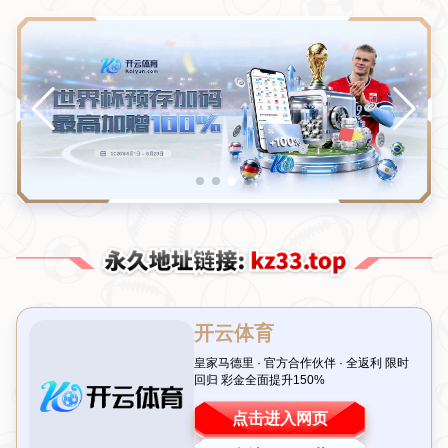
新闻中心
分类
43岁阿隆索告别药厂！3年3冠辉煌战绩 或将执教
皇马接班安切洛蒂
发布日期：2026-08-09T01:00:00+08:00
引言：一代名帅的新篇章即将开启