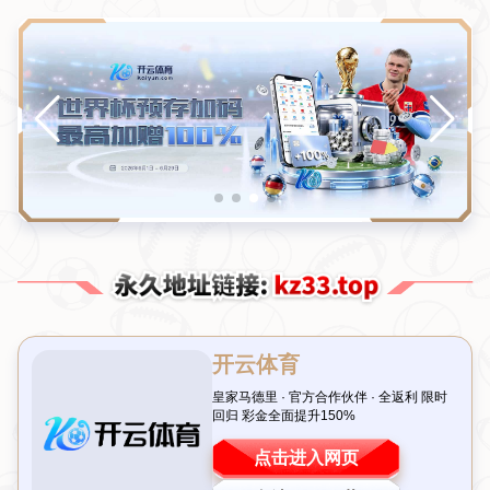
新闻中心
分类
图片报：多特、阿森纳、国米竞逐帕尔梅拉斯新
星路易吉，要价高达2000万欧
发布日期：2026-08-09T01:00:00+08:00
引言：巴西新星路易吉引发欧洲豪门争抢热潮